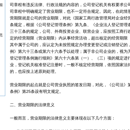
司章程有违反法律、行政法规的内容的，公司登记机关有权要求公
国
司章程中明确规定了营业期限，也不一定符合规定。因此，在此情
营期限就是公司的营业期限，对此《国家工商行政管理局对企业经
条规定，根据《公司登记管理条例》第九条、《企业法人登记管理
三十三条的规定，公司、外商投资企业、联营企业，应按照工商行
范
定的经营期限（营业期限）内从事经营活动，超出核定的经营期限
其中属于公司的，应认定为未按照规定办理变更登记或注销登记的
例》第六十三条或第六十六条予以处理；属于非公司企业的，视为
登记管理条例施行细则》第六十六条第（一）、（三）项的规定进
业，登记机关核准登记注册时，一般不核定经营期限，依照国家法
的，也应按上述原则处理。
营业期限的起点就是公司营业执照的签发日期，对此，《公司法》第
条例》第25条设有明文规定。
二、营业期限的法律意义
一般而言，营业期限的法律意义主要体现在以下几个方面：