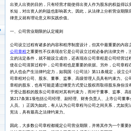
出资人出资的目的，只有经营才能使得出资人作为股东的权益得以
长短，对出资人的利益也影响甚大。因此，从法律上分析营业期限
律意义就有理论意义和实践价值。
一、公司营业期限的认定规则
公司设立过程有诸多的内容和程序制度设计，但其中最重要的内容
公司章程
之重要性不仅表现在它是公司设立过程必备的法律文件，
立的法定条件，就不能设立成功，还表现在公司章程是公司经营过
使在公司清算过程中，公司章程也是重要的依据。另外，公司章程
的人也会产生法律约定力，如我国《公司法》第11条规定，设立公
司章程对公司、股东、董事、监事、高级管理人员具有约束力。公
章程的股东，也有可能是通过继受方式受让股权而取得股东身份没
于受让股权的股东公司章程对其有约束力，而对于董事、监事、高
第217条第1项包括公司经理、副经理、财务负责人、上市公司董
人员。）正因为如此，有人认为公司章程与公司之间关系，尤如宪
宪法，具有最高之法律约束力。
因此，大多数公司章程都规定公司营业期限，并将其作为一个重要