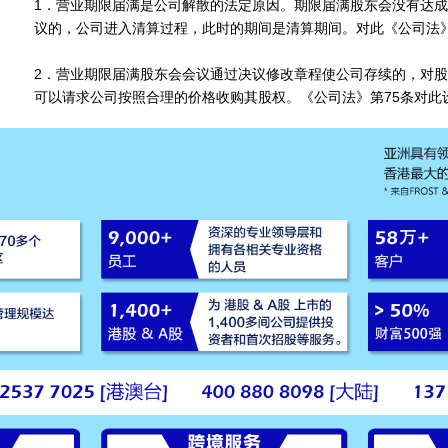
1．营业期限届满是公司解散的法定原因。期限届满股东会没有达
议的，公司进入清算过程，此时的期间是清算期间。对此《公司法》
2．营业期限届满股东会会议通过决议修改章程使公司存续的，对
可以请求公司按照合理的价格收购其股权。《公司法》第75条对此