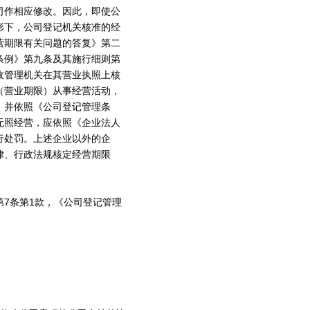
司作相应修改。因此，即使公
形下，公司登记机关核准的经
营期限有关问题的答复》第二
条例》第九条及其施行细则第
政管理机关在其营业执照上核
（营业期限）从事经营活动，
，并依照《公司登记管理条
无照经营，应依照《企业法人
行处罚。上述企业以外的企
律、行政法规核定经营期限
7条第1款，《公司登记管理