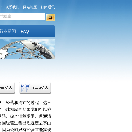
户
联系我们
网站地图
订阅通讯
行业新闻
FAQ
立、经营和消亡的过程，这三
而与此相应的期限我们可以称
期限、破产清算期限、普通清
是因经营过程出现规定之事由
，因为公司只有经营才能实现