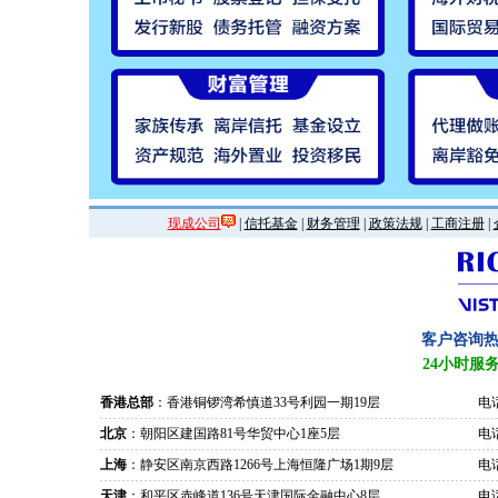
现成公司
|
信托基金
|
财务管理
|
政策法规
|
工商注册
|
客户咨询
24小时服
香港总部
：香港铜锣湾希慎道33号利园一期19层
电话
北京
：朝阳区建国路81号华贸中心1座5层
电话
上海
：静安区南京西路1266号上海恒隆广场1期9层
电话
天津
：和平区赤峰道136号天津国际金融中心8层
电话