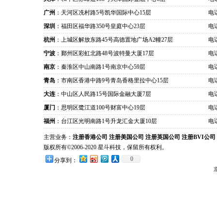
广州
：天河区冼村路5号凯华国际中心15层
电话
深圳
：福田区福华路350号皇庭中心23层
电话
杭州
：上城区解放东路45号高德置地广场A2幢27层
电话
宁波
：鄞州区彩虹北路48号波特曼大厦17层
电话
南京
：秦淮区中山南路1号南京中心59层
电话
青岛
：市南区香港中路9号青岛香格里拉中心15层
电话
大连
：中山区人民路15号国际金融大厦7层
电话
厦门
：思明区鹭江道100号财富中心19层
电话
福州
：台江区光明南路1号升龙汇金大厦10层
电话
主营业务：
注册香港公司
注册美国公司
注册英国公司
注册BVI公司
版权所有©2006-2020 星斗科技，保留所有权利。
0
分享到：
京