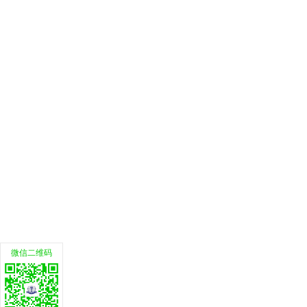
微信二维码