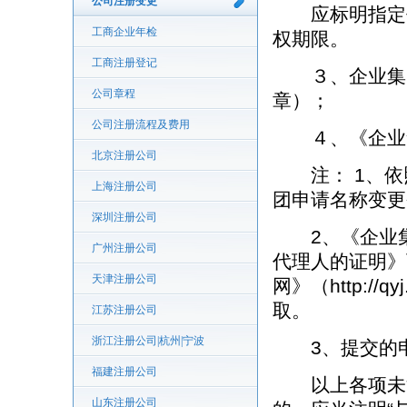
公司注册变更
应标明指定代
工商企业年检
权期限。
工商注册登记
３、企业集团
公司章程
章）；
公司注册流程及费用
４、《企业集
北京注册公司
注： 1、依
上海注册公司
团申请名称变更
深圳注册公司
2、《企业集
广州注册公司
代理人的证明》
天津注册公司
网》（http://
取。
江苏注册公司
浙江注册公司|杭州|宁波
3、提交的申
福建注册公司
以上各项未注
山东注册公司