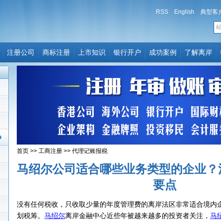
RSS
English
典型客
注册公司
商标注册
上市知识
银行开户
成功案例
了解离岸
首页
>>
工商注册
>>
代理记账报税
马绍尔公司适合哪些业务类型的企业？
要点
没有任何税收，只收取少量的年度管理费的离岸法区非常适合境内
划税筹。
马绍尔
离岸金融中心近些年被越来越多的投资者关注，
马