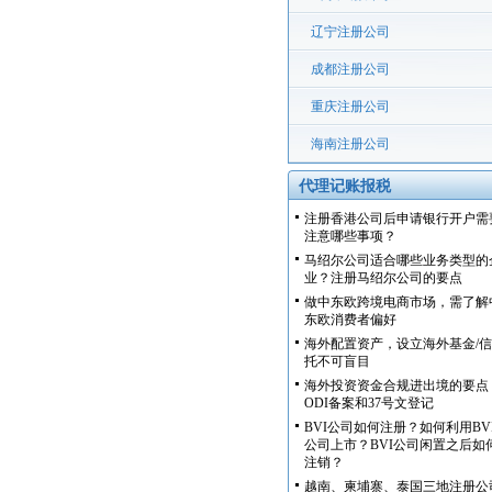
辽宁注册公司
成都注册公司
重庆注册公司
海南注册公司
代理记账报税
注册香港公司后申请银行开户需
注意哪些事项？
马绍尔公司适合哪些业务类型的
业？注册马绍尔公司的要点
做中东欧跨境电商市场，需了解
东欧消费者偏好
海外配置资产，设立海外基金/信
托不可盲目
海外投资资金合规进出境的要点
ODI备案和37号文登记
BVI公司如何注册？如何利用BV
公司上市？BVI公司闲置之后如
注销？
越南、柬埔寨、泰国三地注册公