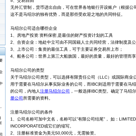
5、交易自由
无外汇管制，货币进出自由，可在世界各地银行开设账户（根据公
这不是马绍尔的独有优势，而是那些受欢迎之地的共同特征。
马绍尔公司适合哪些企业
1、房地产投资:资料保密,是最佳的财产投资计划的工具
2、合资企业：地处中立可由不同国籍人士共同经营，法律制度及
3、上市公司：集资的最佳工具，可于主要证券交易所上市；
4、船务公司：世界上第三大船旗国，最好的质量，最好的管理而
要
马绍尔公司的类型
企
关于马绍尔公司类型，可以选择有限责任公司（LLC）或国际商业公司
中
用于需要在马绍尔从事实际业务的公司，而IBC则适用于需要在马
的公司，内地人
注册马绍尔公司
，一般选择IBC类型。确定了马绍
册公司
所需要的资料。
，
注册马绍尔公司的条件
I
1、公司名称可加中文名，名称可以"有限公司结尾"， 如：LIMITED、
何
INCORPORATED或它们的缩写。
2、注册标准资金为美元50,000元，无需验资。
司