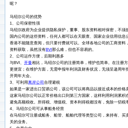
呢？
马绍尔公司的优势
1、公司保密性强
马绍尔政府为企业提供隐私保护，董事、股东资料相对保密，不须
国内公司的这些资料，任何人都可以在天眼查、国家企业信用信息
香港不能随意查阅，但只要付费就可以。全球各地公司的工商资料
资料获取，虽然没有
BVI
那么难，但也不容易的。
2、公司运作方便，后期利惠多
与BVI、
开曼
相比，马绍尔公司的注册简单，维护也简单。在注册方
更便宜；在维护方面，无需申报年利润及财务状况，无须呈递周年
开周年大会。
3、可利用
离岸公司
合理避税
如果是一家进出口贸易公司，该公司可以将商品以接近成本的价格
这家马绍尔公司以正常价格出口到第三方国家，这样利用利润累积
避免高额税收。所得税、增值税、资本利得税都没有，免除一切税
4、马绍尔公司可从事船务经营
在马绍尔可注册成船务、船管、船舶代理等类型公司，来持有、买
关的业务。