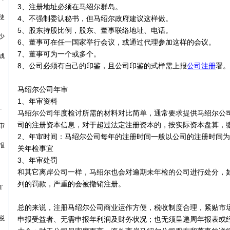
3、注册地址必须在马绍尔群岛。
使
4、不强制委认秘书，但马绍尔政府建议这样做。
5、股东持股比例，股东、董事联络地址、电话。
少
6、董事可在任一国家举行会议，或通过代理参加这样的会议。
7、董事可为一个或多个。
钱
8、公司必须有自己的印鉴，且公司印鉴的式样需上报
公司注册
署。
马绍尔公司年审
1、年审资料
_
马绍尔公司年度检讨所需的材料对比简单，通常要求提供马绍尔公司
司的注册资本信息，对于超过法定注册资本的，按实际资本盘算，缴
审
2、年审时间：马绍尔公司每年的注册时间一般以公司的注册时间
报
关年检事宜
3、年审处罚
和其它离岸公司一样，马绍尔也会对逾期未年检的公司进行处分，
列的罚款，严重的会被撤销注册。
T
总的来说，注册马绍尔公司商业运作方便，税收制度合理，紧贴市
税
申报受益者、无需申报年利润及财务状况；也无须呈递周年报表或