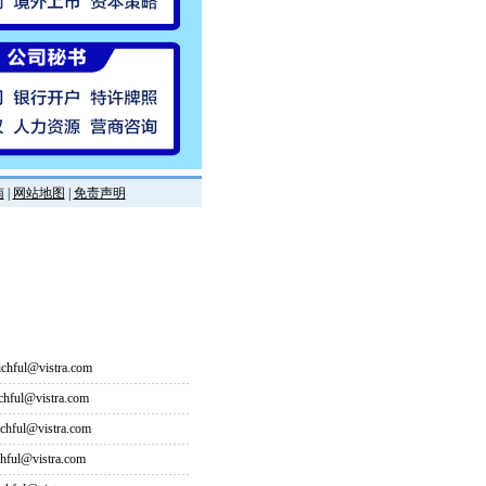
南
|
网站地图
|
免责声明
hful@vistra.com
ful@vistra.com
ful@vistra.com
ful@vistra.com