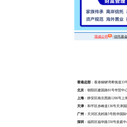
现成公司
|
信托基
香港总部
：香港铜锣湾希慎道33
北京
：朝阳区建国路81号华贸中心
上海
：静安区南京西路1266号上
天津
：和平区赤峰道136号天津国
广州
：天河区冼村路5号凯华国际
深圳
：福田区福华路350号皇庭中