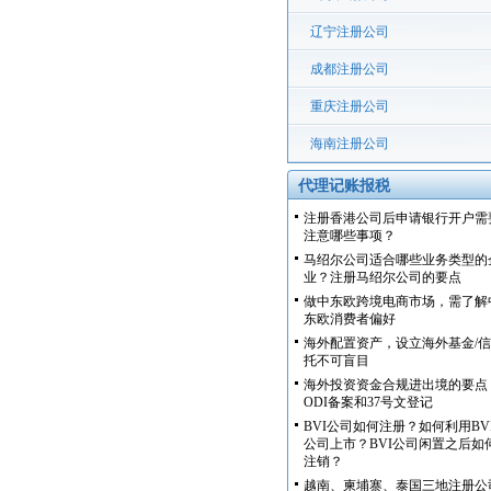
辽宁注册公司
成都注册公司
重庆注册公司
海南注册公司
代理记账报税
注册香港公司后申请银行开户需
注意哪些事项？
马绍尔公司适合哪些业务类型的
业？注册马绍尔公司的要点
做中东欧跨境电商市场，需了解
东欧消费者偏好
海外配置资产，设立海外基金/信
托不可盲目
海外投资资金合规进出境的要点
ODI备案和37号文登记
BVI公司如何注册？如何利用BV
公司上市？BVI公司闲置之后如
注销？
越南、柬埔寨、泰国三地注册公