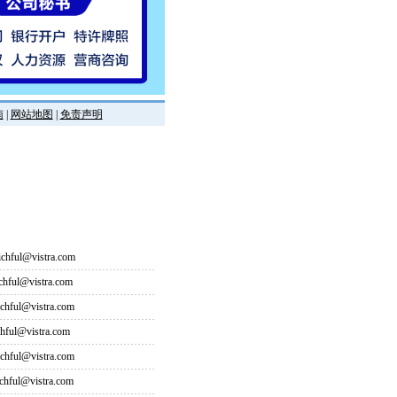
南
|
网站地图
|
免责声明
hful@vistra.com
ful@vistra.com
ful@vistra.com
ful@vistra.com
ful@vistra.com
ful@vistra.com