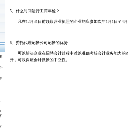
5、什么时间进行工商年检？
凡在12月31日前领取营业执照的企业均应参加次年1月1日至4月
6、委托代理记帐公司记帐的优势
可以解决企业在招聘会计过程中难以准确考核会计业务能力的难
要
开，可以保证会计做帐的中立性。
企
中
，
I
何
司