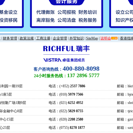
金
|
财务管理
|
政策法规
|
工商注册
|
企业管理
|
外贸知识
|
SiteMap
|
说明会
|
香港指
400-880-8098
客户咨询热线：
137 2896 5777
24小时服务热线：
号利园一期19层
电话：(+852)
2537 7886
邮箱：hkric
1座5层
电话：(010)
5979 7566
邮箱：bjrich
海恒隆广场1期9层
电话：(021)
6252 4952
邮箱：shrich
际金融中心8层
电话：(022)
5829 8755
邮箱：tjrich
中心15层
电话：(020)
2208 2580
邮箱：gzrich
心23层
电话：(0755)
8270 1877
邮箱：szrich