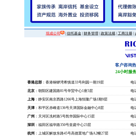
现成公司
|
信托基金
|
财务管理
|
政策法规
|
工商注册
|
客户咨询
24小时服
香港总部
：香港铜锣湾希慎道33号利园一期19层
电话
北京
：朝阳区建国路81号华贸中心1座5层
电话
上海
：静安区南京西路1266号上海恒隆广场1期9层
电话
天津
：和平区赤峰道136号天津国际金融中心8层
电话
广州
：天河区冼村路5号凯华国际中心15层
电话
深圳
：福田区福华路350号皇庭中心23层
电话
杭州
：上城区解放东路45号高德置地广场A2幢27层
电话