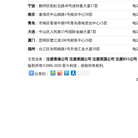
宁波
：鄞州区彩虹北路48号波特曼大厦17层
电话
南京
：秦淮区中山南路1号南京中心59层
电话
青岛
：市南区香港中路9号青岛香格里拉中心15层
电话
大连
：中山区人民路15号国际金融大厦7层
电话
厦门
：思明区鹭江道100号财富中心19层
电话
福州
：台江区光明南路1号升龙汇金大厦10层
电话
主营业务：
注册香港公司
注册美国公司
注册英国公司
注册BVI公司
版权所有©2006-2020 星斗科技，保留所有权利。
分享到：
京