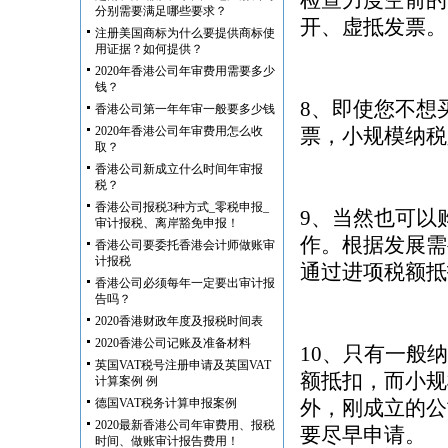
检查力度空前的
分别需要满足哪些要求？
开、虚抵发票。
注册美国商标为什么要提供商标使
用证据？如何提供？
2020年香港公司年审费用需要多少
钱？
8、即使您不想
香港公司第一年年审一般要多少钱
2020年香港公司年审费用怎么收
票，小规模纳税
取？
香港公司新成立什么时间年审报
税？
香港公司报税3种方式_零税申报_
9、当然也可以
审计报税、离岸豁免申报！
作。根据发展需
香港公司要委托香港会计师做账审
计报税
通过进项税额抵
香港公司必须每年一定要出审计报
告吗？
2020香港财政年度及报税时间表
2020香港公司记账及准备材料
10、只有一般
英国VAT税号注册申请及英国VAT
额抵扣，而小规
计算案例 例
德国VAT税务计算申报案例
外，刚成立的公
2020最新香港公司年审费用、报税
要尽早申请。
时间、做账审计报告费用！