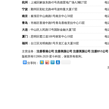
杭州
：上城区解放东路45号高德置地广场A2幢27层
电话
宁波
：鄞州区彩虹北路48号波特曼大厦17层
电话
南京
：秦淮区中山南路1号南京中心59层
电话
青岛
：市南区香港中路9号青岛香格里拉中心15层
电话
大连
：中山区人民路15号国际金融大厦7层
电话
厦门
：思明区鹭江道100号财富中心19层
电话
福州
：台江区光明南路1号升龙汇金大厦10层
电话
主营业务：
注册香港公司
注册美国公司
注册英国公司
注册BVI公司
版权所有©2006-2020 星斗科技，保留所有权利。
分享到：
京