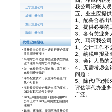
我公司记帐人员
辽宁注册公司
五、业主应提供
成都注册公司
1、配备合格出
重庆注册公司
2、提供必要的
3、各有关业务
海南注册公司
六、聘请我公司
代理记账报税
1、会计工作不
注册香港公司后申请银行开户需要
2、纳税申报及
注意哪些事项？
马绍尔公司适合哪些业务类型的企
3、会计人员的
业？注册马绍尔公司的要点
4、无需考虑会
做中东欧跨境电商市场，需了解中
东欧消费者偏好
问题；
海外配置资产，设立海外基金/信
5、除代理记帐
托不可盲目
评估等代办业务
海外投资资金合规进出境的要点，
ODI备案和37号文登记
广泛。
BVI公司如何注册？如何利用BVI
公司上市？BVI公司闲置之后如何
注销？
越南、柬埔寨、泰国三地注册公司