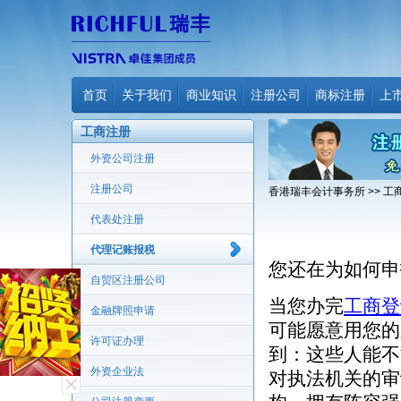
首页
关于我们
商业知识
注册公司
商标注册
上
工商注册
外资公司注册
注册公司
香港瑞丰会计事务所
>>
工
代表处注册
代理记账报税
您还在为如何申
自贸区注册公司
当您办完
工商登
金融牌照申请
可能愿意用您的
许可证办理
到：这些人能不
外资企业法
对执法机关的审