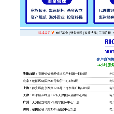
现成公司
|
信托基金
|
财务管理
|
政策法规
|
工商注册
|
客户咨询
24小时服
香港总部
：香港铜锣湾希慎道33号利园一期19层
电话
北京
：朝阳区建国路81号华贸中心1座5层
电话
上海
：静安区南京西路1266号上海恒隆广场1期9层
电话
天津
：和平区赤峰道136号天津国际金融中心8层
电话
广州
：天河区冼村路5号凯华国际中心15层
电话
深圳
：福田区福华路350号皇庭中心23层
电话