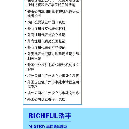
在法国注册公司，一定要对法国企
业所得税和VAT增值税了解清楚
香港公司注册的董事和股东身份证
或者护照
为什么要设立中国代表处
外商注册设立代表处材料
外商注册代表处设立登记
外商注册代表处变更登记
外商注册代表处注销登记
外资代表处期满办理延期登记手续
相关问题
外国企业常驻北京代表处机构设立
程序
境外公司在广州设立办事处之程序
外国企业驻广州办事处申请设立所
需资料
境外公司在广州设立办事处之程序
外国公司设立香港代表处