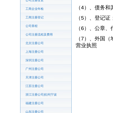
公司注册变更
（4）、债务和
工商企业年检
（5）、登记证
工商注册登记
公司章程
（6）、公章、
公司注册流程及费用
（7）、外国（
北京注册公司
营业执照
上海注册公司
深圳注册公司
广州注册公司
天津注册公司
江苏注册公司
浙江注册公司|杭州|宁波
福建注册公司
山东注册公司