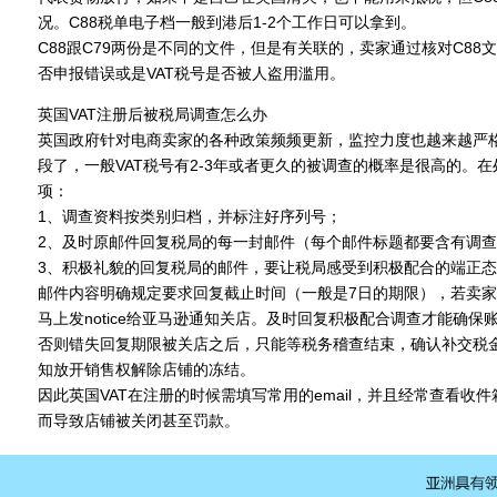
况。C88税单电子档一般到港后1-2个工作日可以拿到。
C88跟C79两份是不同的文件，但是有关联的，卖家通过核对C88
否申报错误或是VAT税号是否被人盗用滥用。
英国VAT注册后被税局调查怎么办
英国政府针对电商卖家的各种政策频频更新，监控力度也越来越严
段了，一般VAT税号有2-3年或者更久的被调查的概率是很高的。
项：
1、调查资料按类别归档，并标注好序列号；
2、及时原邮件回复税局的每一封邮件（每个邮件标题都要含有调
3、积极礼貌的回复税局的邮件，要让税局感受到积极配合的端正
邮件内容明确规定要求回复截止时间（一般是7日的期限），若卖
马上发notice给亚马逊通知关店。及时回复积极配合调查才能确
否则错失回复期限被关店之后，只能等税务稽查结束，确认补交税
知放开销售权解除店铺的冻结。
因此英国VAT在注册的时候需填写常用的email，并且经常查看收
而导致店铺被关闭甚至罚款。