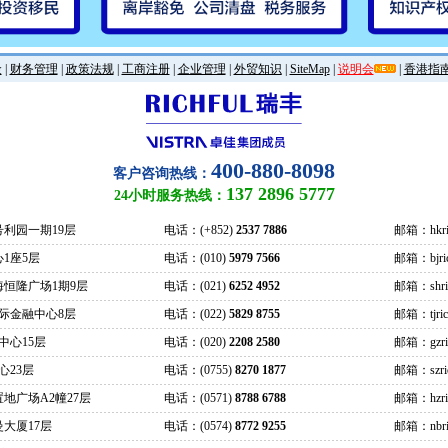
金
|
财务管理
|
政策法规
|
工商注册
|
企业管理
|
外贸知识
|
SiteMap
|
说明会
|
香港指
400-880-8098
客户咨询热线：
137 2896 5777
24小时服务热线：
号利园一期19层
电话：(+852)
2537 7886
邮箱：hkric
1座5层
电话：(010)
5979 7566
邮箱：bjrich
海恒隆广场1期9层
电话：(021)
6252 4952
邮箱：shrich
际金融中心8层
电话：(022)
5829 8755
邮箱：tjrich
中心15层
电话：(020)
2208 2580
邮箱：gzrich
心23层
电话：(0755)
8270 1877
邮箱：szrich
地广场A2幢27层
电话：(0571)
8788 6788
邮箱：hzrich
大厦17层
电话：(0574)
8772 9255
邮箱：nbric