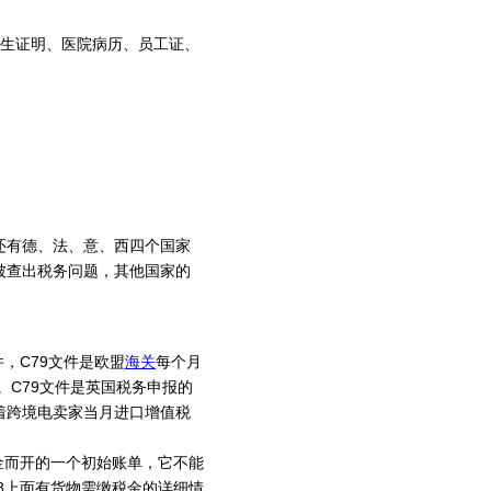
出生证明、医院病历、员工证、
还有德、法、意、西四个国家
被查出税务问题，其他国家的
，C79文件是欧盟
海关
每个月
。C79文件是英国税务申报的
着跨境电卖家当月进口增值税
金而开的一个初始账单，它不能
8上面有货物需缴税金的详细情