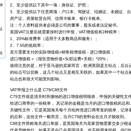
2、至少提供以下其中一项：身份证、护照；
增
3、至少提供以下任意两项：户口本、驾驶证、结婚证、未婚证、
房产证、房屋租赁合同、信用卡账单、银行卡账单。
注：个人资料提供者必须是公司的董事，股东或者法定秘书。
证
英国VAT注册后就需要按时进行申报，VAT增值税有2种税率：
1、20%标准费率（适用于大多数商品和服务）；
2、7.55的低税率；
卖方需要支付的实际增值税=销售税增值税 - 进口增值税；
批
进口增值税 =（报告货物价值+头部运费+关税）*20%；
值得注意的是，对于亚马逊的卖家而言，欧洲英国是主站点，后台
的站点可以切换，这几个站点又是相互关联的，如果其中一个站点
站点也有很大可能受到影响。
VAT申报之什么是 C79/C88文件
C79文件就是清关时所缴纳的进口增值税明细表，申报的关键性文件
给进口商寄的一份税单， 其记录的金额是当月的进口增值税的总和
关键性文件，它是英国海关每个月给跨境进口商寄发的税单，记录
的总和，这份文件一般而言，当月C79的资料会在次月才能收到。
C88文件简称海关进口单据，是英国海关为卖家货物需要交多少税
代表货物放行，如果不是自己在英国清关，也不能用来抵税，但C8