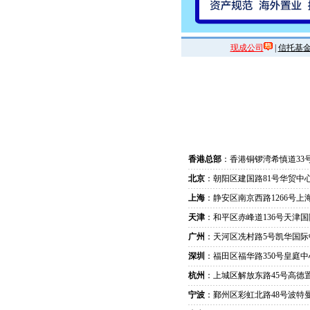
现成公司
|
信托基
香港总部
：香港铜锣湾希慎道33
北京
：朝阳区建国路81号华贸中心
上海
：静安区南京西路1266号上
天津
：和平区赤峰道136号天津国
广州
：天河区冼村路5号凯华国际
深圳
：福田区福华路350号皇庭中
杭州
：上城区解放东路45号高德置
宁波
：鄞州区彩虹北路48号波特曼