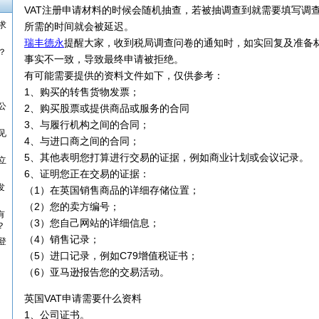
VAT注册申请材料的时候会随机抽查，若被抽调查到就需要填写调查
求
所需的时间就会被延迟。
瑞丰德永
提醒大家，收到税局调查问卷的通知时，如实回复及准备
？
事实不一致，导致最终申请被拒绝。
有可能需要提供的资料文件如下，仅供参考：
1、购买的转售货物发票；
公
2、购买股票或提供商品或服务的合同
3、与履行机构之间的合同；
见
4、与进口商之间的合同；
5、其他表明您打算进行交易的证据，例如商业计划或会议记录。
立
6、证明您正在交易的证据：
发
（1）在英国销售商品的详细存储位置；
（2）您的卖方编号；
有
（3）您自己网站的详细信息；
？
（4）销售记录；
登
（5）进口记录，例如C79增值税证书；
（6）亚马逊报告您的交易活动。
英国VAT申请需要什么资料
1、公司证书。