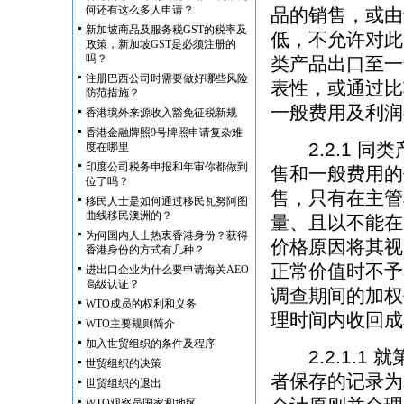
何还有这么多人申请？
品的销售，或由
新加坡商品及服务税GST的税率及
低，不允许对此
政策，新加坡GST是必须注册的
吗？
类产品出口至一
注册巴西公司时需要做好哪些风险
表性，或通过比
防范措施？
一般费用及利润
香港境外来源收入豁免征税新规
香港金融牌照9号牌照申请复杂难
2.2.1 同
度在哪里
印度公司税务申报和年审你都做到
售和一般费用的
位了吗？
售，只有在主管
移民人士是如何通过移民瓦努阿图
曲线移民澳洲的？
量、且以不能在
为何国内人士热衷香港身份？获得
价格原因将其视
香港身份的方式有几种？
正常价值时不予
进出口企业为什么要申请海关AEO
高级认证？
调查期间的加权
WTO成员的权利和义务
理时间内收回成
WTO主要规则简介
加入世贸组织的条件及程序
2.2.1.1
世贸组织的决策
者保存的记录为
世贸组织的退出
WTO观察员国家和地区