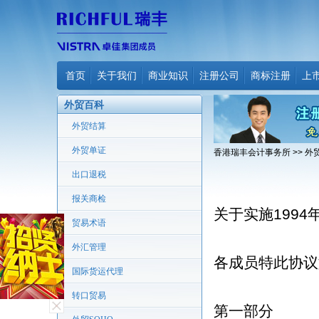
首页
关于我们
商业知识
注册公司
商标注册
上
外贸百科
外贸结算
外贸单证
香港瑞丰会计事务所
>>
外
出口退税
报关商检
关于实施1994
贸易术语
外汇管理
各成员特此协议
国际货运代理
转口贸易
第一部分