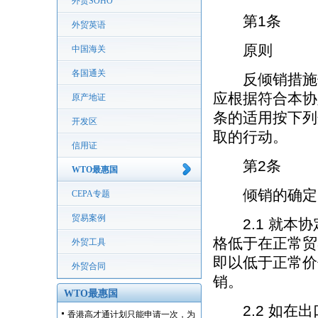
外贸SOHO
第1条
外贸英语
原则
中国海关
各国通关
反倾销措施仅应
应根据符合本协定
原产地证
条的适用按下列
开发区
取的行动。
信用证
第2条
WTO最惠国
倾销的确定
CEPA专题
贸易案例
2.1 就本协
格低于在正常贸
外贸工具
即以低于正常价
外贸合同
销。
WTO最惠国
2.2 如在出
香港高才通计划只能申请一次，为