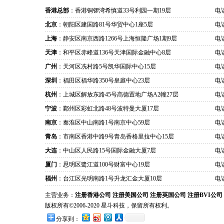
香港总部
：香港铜锣湾希慎道33号利园一期19层
电话
北京
：朝阳区建国路81号华贸中心1座5层
电话
上海
：静安区南京西路1266号上海恒隆广场1期9层
电话
天津
：和平区赤峰道136号天津国际金融中心8层
电话
广州
：天河区冼村路5号凯华国际中心15层
电话
深圳
：福田区福华路350号皇庭中心23层
电话
杭州
：上城区解放东路45号高德置地广场A2幢27层
电话
宁波
：鄞州区彩虹北路48号波特曼大厦17层
电话
南京
：秦淮区中山南路1号南京中心59层
电话
青岛
：市南区香港中路9号青岛香格里拉中心15层
电话
大连
：中山区人民路15号国际金融大厦7层
电话
厦门
：思明区鹭江道100号财富中心19层
电话
福州
：台江区光明南路1号升龙汇金大厦10层
电话
主营业务：
注册香港公司
注册美国公司
注册英国公司
注册BVI公司
版权所有©2006-2020 星斗科技，保留所有权利。
分享到：