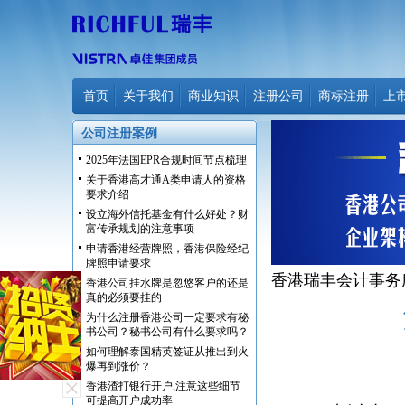
首页
关于我们
商业知识
注册公司
商标注册
上
公司注册案例
2025年法国EPR合规时间节点梳理
关于香港高才通A类申请人的资格
要求介绍
设立海外信托基金有什么好处？财
富传承规划的注意事项
申请香港经营牌照，香港保险经纪
牌照申请要求
香港瑞丰会计事务
香港公司挂水牌是忽悠客户的还是
真的必须要挂的
为什么注册香港公司一定要求有秘
书公司？秘书公司有什么要求吗？
如何理解泰国精英签证从推出到火
爆再到涨价？
香港渣打银行开户,注意这些细节
可提高开户成功率