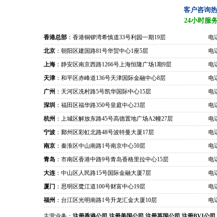
客户咨询
24小时服
香港总部
：香港铜锣湾希慎道33号利园一期19层
电话
北京
：朝阳区建国路81号华贸中心1座5层
电话
上海
：静安区南京西路1266号上海恒隆广场1期9层
电话
天津
：和平区赤峰道136号天津国际金融中心8层
电话
广州
：天河区冼村路5号凯华国际中心15层
电话
深圳
：福田区福华路350号皇庭中心23层
电话
杭州
：上城区解放东路45号高德置地广场A2幢27层
电话
宁波
：鄞州区彩虹北路48号波特曼大厦17层
电话
南京
：秦淮区中山南路1号南京中心59层
电话
青岛
：市南区香港中路9号青岛香格里拉中心15层
电话
大连
：中山区人民路15号国际金融大厦7层
电话
厦门
：思明区鹭江道100号财富中心19层
电话
福州
：台江区光明南路1号升龙汇金大厦10层
电话
主营业务：
注册香港公司
注册美国公司
注册英国公司
注册BVI公司