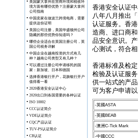
美国蒙大拿州在营商环境和税收环
香港安全认证中
境方面有哪些优势？注册蒙大拿州
公司指南
八年八月推出「
中国卖家在做波兰跨境电商，需要
认证服务。香港
提供这份证明
美国公司注册，美国华盛顿州公司
造商、进口商和
隐藏的那些优势你知道吗？
品安全意识。产
哪些企业适合在英国注册公司，英
国公司税务详解
心测试，符合相
中国企业在越南投资的方式有几
种？越南公司类型又有几种？
香港标准及检定
可以通过注册公司申请移民的国
家：新加坡、日本和德国
检验及认证服务
选择香港银行开户，花旗银行开户
供一站式的产品
值得看一看
2020香港安全认证中心
可为客户申请以
2020出口到各国需要的各种认证
ISO 10002
-英國ASTA
CCC认证简介
-英國BEAB
VDE认证简介
CQC产品认证
-澳洲C-Tick Mark
TUV-PS认证简介
CB认证
-中國CCC