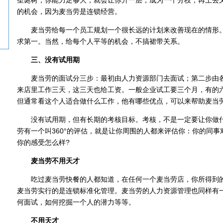
圣诞树，你能力足够大，就会让你升一层，成为一个分枝，再上去
的机会，因为麦当劳是连锁经营。
麦当劳给每一个员工规划一个很长远的计划来改善现在的情形。
求第一。当然，给每个人平等的机会，不搞裙带关系。
三、没有试用期
麦当劳的面试分三步：最初由人力资源部门去面试；第二步由各
来店里工作三天，这三天也给工资。一般企业试工要三个月，有的
但通常看这个人适合做什么工作，他有哪些优点，可以来帮助麦当
没有试用期，但有长期的考核目标。考核，不是一定要让你做什
劳有一个叫360°的评估，就是让你周围的人都来评估你：你的同事
你的感受怎么样?
麦当劳不用天才
吃过麦当劳快餐的人都知道，在任何一个麦当劳店，你所得到的
麦当劳实行的是连锁标准化管理。麦当劳的人力资源管理也同样有
何面试，如何挖掘一个人的潜力等等。
不用天才