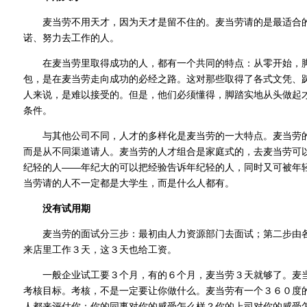
麦当劳不用天才，因为天才是留不住的。麦当劳请的是最适合的
诺、努力去工作的人。
在麦当劳里取得成功的人，都有一个共同的特点：从零开始，脚
包，是在麦当劳走向成功的必经之路。这对那些取得了各式文凭、
人来说，是难以接受的。但是，他们必须懂得，脚踏实地从头做起
条件。
与其他公司不同，人才的多样化是麦当劳的一大特点。麦当劳的
而是从不同渠道请人。麦当劳的人才组合是家庭式的，去麦当劳可
纪轻的人——年纪大的可以把经验告诉年纪轻的人，同时又可被年
当劳请的人不一定都是大学生，而是什么人都有。
没有试用期
麦当劳的面试分三步：最初由人力资源部门去面试；第二步由各
来店里工作３天，这３天也给工资。
一般企业试工要３个月，有的６个月，麦当劳３天就够了。麦当
考核目标。考核，不是一定要让你做什么。麦当劳有一个３６０度
人都来评估你：你的同事对你的感受怎么样？你的上司对你的感受