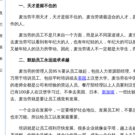
厂
一、天才是留不住的
及
麦当劳不用天才，天才是留不住的。麦当劳请最适合的人才，愿
作的人。
兰
麦当劳的员工不是只来自一个方面，而是从不同渠道请人。麦当
哥
去麦当劳可以看到有年纪大的人，也有年纪轻的人，年纪大的可以
英
又被年轻人的活力所带动。因此，麦当劳请人不一定都是大学生，
本
二、鼓励员工永远追求卓越
公
麦当劳的管理人员95％要从员工做起，包括人力资源部经理。每
万用于培训员工。包括平时培训或去
美国
上汉堡大学。麦当劳在中
的老师全都是公司有经验的营运人员。餐厅部经理以上人员要到汉堡
已有100多人在汉堡学习过。不单去美国、日本、
新加坡
，一些比
去。麦当劳就是要让员工感觉有发展。
一个企业在发展中，一定要维护社会地位。发展员工时，不要总
也非万能。所以给员工以发展最重要。
培训就是让员工得到尽快发展。很多企业就像金字塔，越上去越