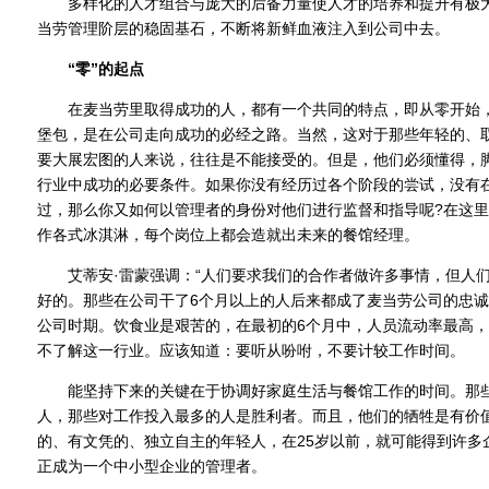
多样化的人才组合与庞大的后备力量使人才的培养和提升有极大
当劳管理阶层的稳固基石，不断将新鲜血液注入到公司中去。
“零”的起点
在麦当劳里取得成功的人，都有一个共同的特点，即从零开始，
堡包，是在公司走向成功的必经之路。当然，这对于那些年轻的、
要大展宏图的人来说，往往是不能接受的。但是，他们必须懂得，
行业中成功的必要条件。如果你没有经历过各个阶段的尝试，没有
过，那么你又如何以管理者的身份对他们进行监督和指导呢?在这
作各式冰淇淋，每个岗位上都会造就出未来的餐馆经理。
艾蒂安·雷蒙强调：“人们要求我们的合作者做许多事情，但人们
好的。那些在公司干了6个月以上的人后来都成了麦当劳公司的忠诚
公司时期。饮食业是艰苦的，在最初的6个月中，人员流动率最高，
不了解这一行业。应该知道：要听从吩咐，不要计较工作时间。
能坚持下来的关键在于协调好家庭生活与餐馆工作的时间。那些
人，那些对工作投入最多的人是胜利者。而且，他们的牺牲是有价
的、有文凭的、独立自主的年轻人，在25岁以前，就可能得到许多
正成为一个中小型企业的管理者。