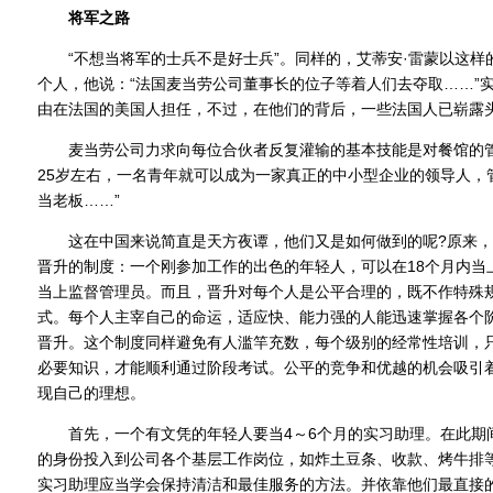
将军之路
“不想当将军的士兵不是好士兵”。同样的，艾蒂安·雷蒙以这样
个人，他说：“法国麦当劳公司董事长的位子等着人们去夺取……”
由在法国的美国人担任，不过，在他们的背后，一些法国人已崭露
麦当劳公司力求向每位合伙者反复灌输的基本技能是对餐馆的管理
25岁左右，一名青年就可以成为一家真正的中小型企业的领导人，管
当老板……”
这在中国来说简直是天方夜谭，他们又是如何做到的呢?原来，
晋升的制度：一个刚参加工作的出色的年轻人，可以在18个月内当
当上监督管理员。而且，晋升对每个人是公平合理的，既不作特殊
式。每个人主宰自己的命运，适应快、能力强的人能迅速掌握各个
晋升。这个制度同样避免有人滥竿充数，每个级别的经常性培训，
必要知识，才能顺利通过阶段考试。公平的竞争和优越的机会吸引
现自己的理想。
首先，一个有文凭的年轻人要当4～6个月的实习助理。在此期
的身份投入到公司各个基层工作岗位，如炸土豆条、收款、烤牛排
实习助理应当学会保持清洁和最佳服务的方法。并依靠他们最直接