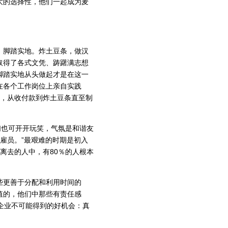
的选择性，他们一起成为麦
脚踏实地。炸土豆条，做汉
取得了各式文凭、踌躇满志想
脚踏实地从头做起才是在这一
在各个工作岗位上亲自实践
里，从收付款到炸土豆条直至制
也可开开玩笑，气氛是和谐友
雇员。”最艰难的时期是初入
离去的人中，有80％的人根本
更善于分配和利用时间的
值的，他们中那些有责任感
企业不可能得到的好机会：真