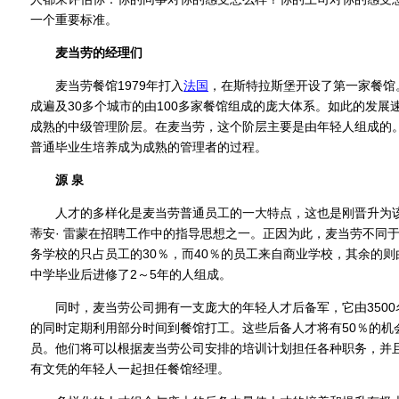
一个重要标准。
麦当劳的经理们
麦当劳餐馆1979年打入
法国
，在斯特拉斯堡开设了第一家餐馆
成遍及30多个城市的由100多家餐馆组成的庞大体系。如此的发展
成熟的中级管理阶层。在麦当劳，这个阶层主要是由年轻人组成的
普通毕业生培养成为成熟的管理者的过程。
源 泉
人才的多样化是麦当劳普通员工的一大特点，这也是刚晋升为该
蒂安· 雷蒙在招聘工作中的指导思想之一。正因为此，麦当劳不同
务学校的只占员工的30％，而40％的员工来自商业学校，其余的
中学毕业后进修了2～5年的人组成。
同时，麦当劳公司拥有一支庞大的年轻人才后备军，它由3500
的同时定期利用部分时间到餐馆打工。这些后备人才将有50％的机
员。他们将可以根据麦当劳公司安排的培训计划担任各种职务，并
有文凭的年轻人一起担任餐馆经理。