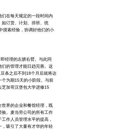
们在每天规定的一段时间内
，如订货、计划、排班、统
中摸索经验，协调好他们的小
即经理的左膀右臂。与此同
他们的管理才能日趋完善。这
豆条之后不到18个月后就将达
个为期15天的小阶段。与前
芝加哥汉堡包大学进修15
世界的企业和餐馆经理，既
经验。麦当劳公司的所有工作
于工作人员管理水平的提高，
一，吸引了大量有才华的年轻