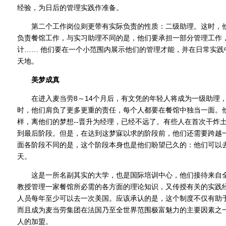
经验，为日后的管理实践作准备。
第二个工作岗位则更带有实际负责的性质：二级助理。这时，他
负责餐馆工作，与实习助理不同的是，他们要承担一部分管理工作
计…… 他们要在一个小范围内展示他们的管理才能，并在日常实践
天地。
美梦成真
在进入麦当劳8～14个月后，有文凭的年轻人将成为一级助理，
时，他们肩负了更多更重的责任，每个人都要在餐馆中独当一面。
样，离他们的梦想--晋升为经理，已经不远了。有些人在首次干炸土
到最后阶段。但是，在达到这梦寐以求的阶段前，他们还需要跨越一
面各阶段不同的是，这个阶段本身也是他们盼望已久的：他们可以去
天。
这是一所名副其实的大学，也是国际培训中心，他们接待来自全
教授管理一家餐馆所必需的各方面的理论知识，又传授有关的实践
人员每年至少可以去一次美国。应该承认的是，这个制度不仅有助
而且成为麦当劳集团在法国乃至全世界范围极富魅力的主要因素之
人的加盟。