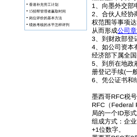
1、向墨外交部
香港补充劳工计划
15招帮管理者赢取时间
2、合伙人经协
岗位评价的基本方法
权范围等事项达
绩效考核的水平怎样评判
从而形成
公司章
3、到财政部登
4、如公司资本
经济部下属全国
5、到所在地政
册登记手续(一
6、凭公证书和
墨西哥RFC税
RFC（Federal
局的一个ID形
组成方式：企业
+1位数字。