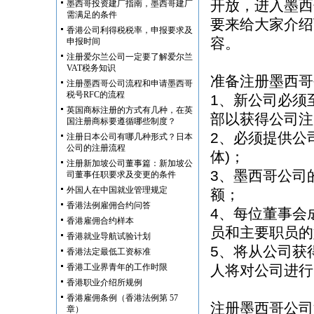
开放，进入墨西
墨西哥投资建厂指南，墨西哥建厂
需满足的条件
要来给大家介绍
香港公司利得税税率，申报要求及
容。
申报时间
注册爱尔兰公司一定要了解爱尔兰
VAT税务知识
准备注册墨西哥
注册墨西哥公司流程和申请墨西哥
税号RFC的流程
1、新公司必须
英国商标注册的方式有几种，在英
部以获得公司注
国注册商标要遵循哪些制度？
2、必须提供公
注册日本公司有哪几种形式？日本
公司的注册流程
体)；
注册新加坡公司董事篇：新加坡公
3、墨西哥公司
司董事任职要求及变更的条件
外国人在中国就业管理规定
额；
香港法例雇佣合约问答
4、每位董事会
香港雇佣合约样本
员和主要职员的
香港就业导航试验计划
5、将从公司获
香港法定最低工资标准
香港工业界青年的工作时限
人将对公司进行
香港职业介绍所规例
香港雇佣条例（香港法例第 57
注册墨西哥公司
章）