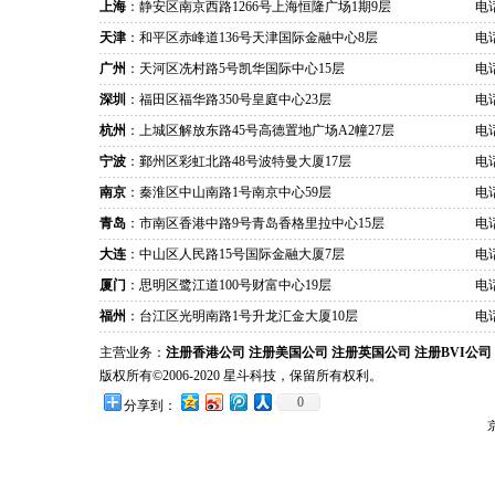
上海
：静安区南京西路1266号上海恒隆广场1期9层
电话
天津
：和平区赤峰道136号天津国际金融中心8层
电话
广州
：天河区冼村路5号凯华国际中心15层
电话
深圳
：福田区福华路350号皇庭中心23层
电话
杭州
：上城区解放东路45号高德置地广场A2幢27层
电话
宁波
：鄞州区彩虹北路48号波特曼大厦17层
电话
南京
：秦淮区中山南路1号南京中心59层
电话
青岛
：市南区香港中路9号青岛香格里拉中心15层
电话
大连
：中山区人民路15号国际金融大厦7层
电话
厦门
：思明区鹭江道100号财富中心19层
电话
福州
：台江区光明南路1号升龙汇金大厦10层
电话
主营业务：
注册香港公司
注册美国公司
注册英国公司
注册BVI公司
版权所有©2006-2020 星斗科技，保留所有权利。
0
分享到：
京