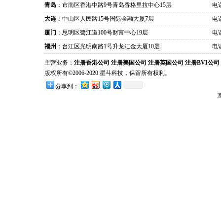
青岛
：市南区香港中路9号青岛香格里拉中心15层
电话
大连
：中山区人民路15号国际金融大厦7层
电话
厦门
：思明区鹭江道100号财富中心19层
电话
福州
：台江区光明南路1号升龙汇金大厦10层
电话
主营业务：
注册香港公司
注册美国公司
注册英国公司
注册BVI公司
版权所有©2006-2020 星斗科技，保留所有权利。
分享到：
京