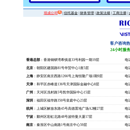
现成公司
|
信托基金
|
财务管理
|
政策法规
|
工商注册
|
客户咨询
24小时服
香港总部
：香港铜锣湾希慎道33号利园一期19层
电话
北京
：朝阳区建国路81号华贸中心1座5层
电话
上海
：静安区南京西路1266号上海恒隆广场1期9层
电话
天津
：和平区赤峰道136号天津国际金融中心8层
电话
广州
：天河区冼村路5号凯华国际中心15层
电话
深圳
：福田区福华路350号皇庭中心23层
电话
杭州
：上城区解放东路45号高德置地广场A2幢27层
电话
宁波
：鄞州区彩虹北路48号波特曼大厦17层
电话
南京
：秦淮区中山南路1号南京中心59层
电话