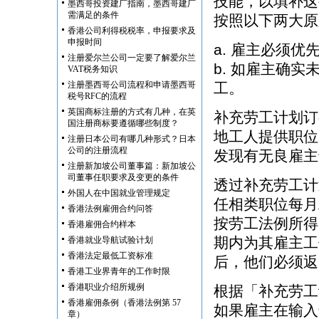
技能，以填补这
墨西哥投资建厂指南，墨西哥建厂
需满足的条件
按照以下两大原
香港公司利得税税率，申报要求及
申报时间
a. 雇主必须
注册爱尔兰公司一定要了解爱尔兰
b. 如雇主确
VAT税务知识
注册墨西哥公司流程和申请墨西哥
工。
税号RFC的流程
英国商标注册的方式有几种，在英
补充劳工计划订
国注册商标要遵循哪些制度？
地工人提供职位
注册日本公司有哪几种形式？日本
公司的注册流程
发现有无良雇主
注册新加坡公司董事篇：新加坡公
司董事任职要求及变更的条件
透过补充劳工计
外国人在中国就业管理规定
任相类职位每月
香港法例雇佣合约问答
按劳工法例所得
香港雇佣合约样本
期内为其雇主工
香港就业导航试验计划
香港法定最低工资标准
后，他们必须返
香港工业界青年的工作时限
香港职业介绍所规例
根据「补充劳工
香港雇佣条例（香港法例第 57
如果雇主在输入
章）