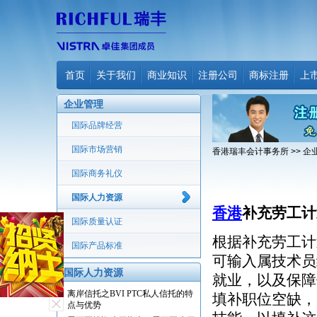
首页
关于我们
商业知识
注册公司
商标注册
上
企业管理
国际品牌经营
国际市场营销
香港瑞丰会计事务所
>>
企
国际商务礼仪
国际人力资源
香港
补充劳工计
国际质量认证
根据补充劳工计
国际产品标准
可输入属技术员
国际人力资源
就业，以及保障
离岸信托之BVI PTC私人信托的特
填补职位空缺，
点与优势