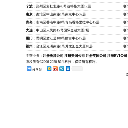
宁波
：鄞州区彩虹北路48号波特曼大厦17层
电话
南京
：秦淮区中山南路1号南京中心59层
电话
青岛
：市南区香港中路9号青岛香格里拉中心15层
电话
大连
：中山区人民路15号国际金融大厦7层
电话
厦门
：思明区鹭江道100号财富中心19层
电话
福州
：台江区光明南路1号升龙汇金大厦10层
电话
主营业务：
注册香港公司
注册美国公司
注册英国公司
注册BVI公司
版权所有©2006-2020 星斗科技，保留所有权利。
分享到：
京