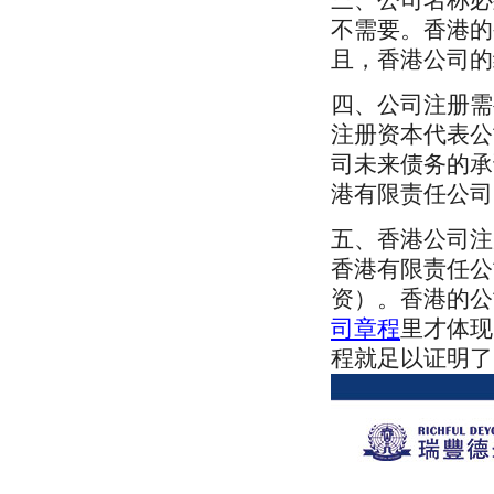
三、公司名称必
不需要。香港的
且，香港公司的
四、公司注册需
注册资本代表公
司未来债务的承
港有限责任公司的
五、香港公司注
香港有限责任公
资）。香港的公
司章程
里才体现
程就足以证明了