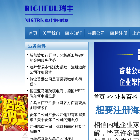
首页
关于我们
商业知识
注册公司
商标注册
上
业务百科
新加坡银行开户，分析新加坡银行
的金融服务优势
迪拜贸易市场活力强劲，注册迪拜
公司详细要求
转让香港公司是否需要缴纳利得
税？
德国亚马逊跨境电商，德国WEEE
号如何申请注册
首页
>>
业务百科
在马来西亚注册公司各方面需要具
想要注册海
备哪些条件
爱尔兰公司注册和注销都有哪些要
求？关于爱尔兰公司的知识点
相信内地企业家
注册越南公司，你对越南的税制了
解吗？
解，毕竟许多国
马绍尔群岛及离岸公司注册