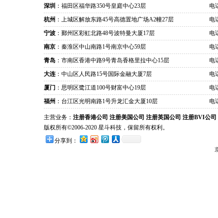
深圳
：福田区福华路350号皇庭中心23层
电话
杭州
：上城区解放东路45号高德置地广场A2幢27层
电话
宁波
：鄞州区彩虹北路48号波特曼大厦17层
电话
南京
：秦淮区中山南路1号南京中心59层
电话
青岛
：市南区香港中路9号青岛香格里拉中心15层
电话
大连
：中山区人民路15号国际金融大厦7层
电话
厦门
：思明区鹭江道100号财富中心19层
电话
福州
：台江区光明南路1号升龙汇金大厦10层
电话
主营业务：
注册香港公司
注册美国公司
注册英国公司
注册BVI公司
版权所有©2006-2020 星斗科技，保留所有权利。
分享到：
京