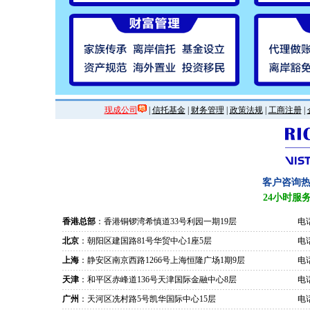
现成公司
|
信托基金
|
财务管理
|
政策法规
|
工商注册
|
客户咨询
24小时服
香港总部
：香港铜锣湾希慎道33号利园一期19层
电话
北京
：朝阳区建国路81号华贸中心1座5层
电话
上海
：静安区南京西路1266号上海恒隆广场1期9层
电话
天津
：和平区赤峰道136号天津国际金融中心8层
电话
广州
：天河区冼村路5号凯华国际中心15层
电话