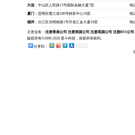
大连
：中山区人民路15号国际金融大厦7层
电话
厦门
：思明区鹭江道100号财富中心19层
电话
福州
：台江区光明南路1号升龙汇金大厦10层
电话
主营业务：
注册香港公司
注册美国公司
注册英国公司
注册BVI公司
版权所有©2006-2020 星斗科技，保留所有权利。
分享到：
京