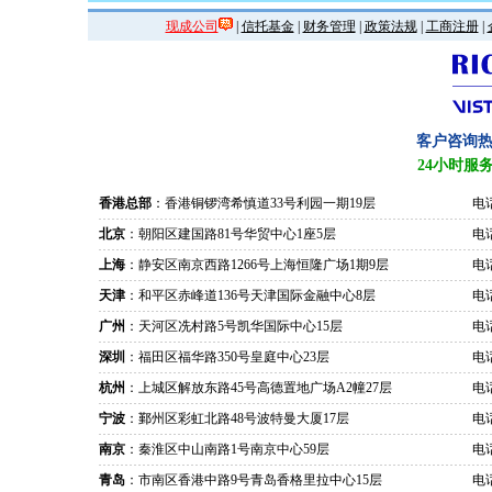
现成公司
|
信托基金
|
财务管理
|
政策法规
|
工商注册
|
客户咨询
24小时服
香港总部
：香港铜锣湾希慎道33号利园一期19层
电话
北京
：朝阳区建国路81号华贸中心1座5层
电话
上海
：静安区南京西路1266号上海恒隆广场1期9层
电话
天津
：和平区赤峰道136号天津国际金融中心8层
电话
广州
：天河区冼村路5号凯华国际中心15层
电话
深圳
：福田区福华路350号皇庭中心23层
电话
杭州
：上城区解放东路45号高德置地广场A2幢27层
电话
宁波
：鄞州区彩虹北路48号波特曼大厦17层
电话
南京
：秦淮区中山南路1号南京中心59层
电话
青岛
：市南区香港中路9号青岛香格里拉中心15层
电话