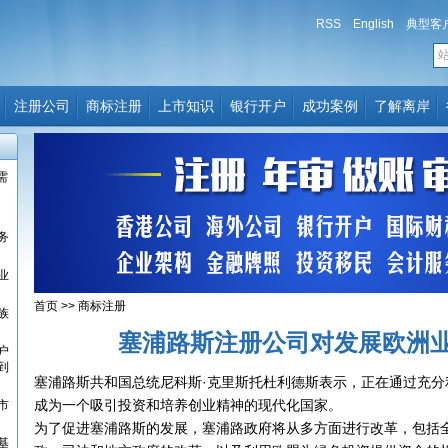
RSS
English
典型客
注册公司
商标注册
上市知识
银行开户
成功案例
了解离岸
需
？
务
业
首页
>>
商标注册
族
塞浦路斯注册公司对发展欧洲
户
到
塞浦路斯共和国总统尼科斯·克里斯托杜利德斯表示，正在通过充分
成为一个吸引投资和培养创业精神的现代化国家。
市
为了促进塞浦路斯的发展，塞浦路政府将从多方面进行改革，包括
基