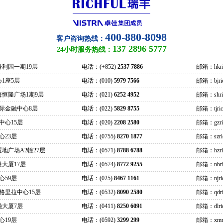
400-880-8098
客户咨询热线：
137 2896 5777
24小时服务热线：
号利园一期19层
电话：(+852)
2537 7886
邮箱：hkric
1座5层
电话：(010)
5979 7566
邮箱：bjrich
海恒隆广场1期9层
电话：(021)
6252 4952
邮箱：shrich
际金融中心8层
电话：(022)
5829 8755
邮箱：tjrich
中心15层
电话：(020)
2208 2580
邮箱：gzrich
心23层
电话：(0755)
8270 1877
邮箱：szrich
地广场A2幢27层
电话：(0571)
8788 6788
邮箱：hzrich
大厦17层
电话：(0574)
8772 9255
邮箱：nbric
心59层
电话：(025)
8467 1161
邮箱：njrich
格里拉中心15层
电话：(0532)
8090 2580
邮箱：qdric
融大厦7层
电话：(0411)
8250 6091
邮箱：dlrich
心19层
电话：(0592)
3299 299
邮箱：xmric