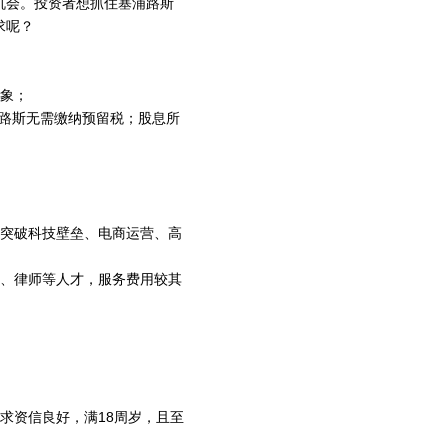
机会。投资者想抓住塞浦路斯
求呢？
形象；
浦路斯无需缴纳预留税；股息所
、突破科技壁垒、电商运营、高
师、律师等人才，服务费用较其
求资信良好，满18周岁，且至