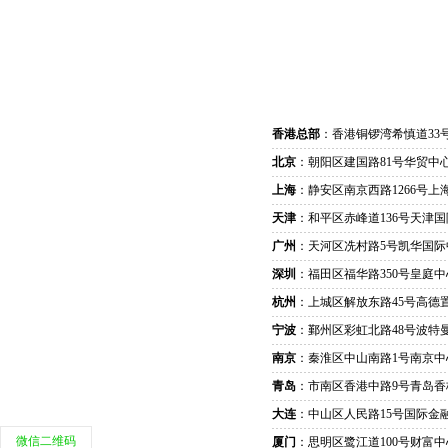
香港总部
：香港铜锣湾希慎道33
北京
：朝阳区建国路81号华贸中心
上海
：静安区南京西路1266号上
天津
：和平区赤峰道136号天津国
广州
：天河区冼村路5号凯华国际
深圳
：福田区福华路350号皇庭中
杭州
：上城区解放东路45号高德置
宁波
：鄞州区彩虹北路48号波特曼
南京
：秦淮区中山南路1号南京中
青岛
：市南区香港中路9号青岛香
大连
：中山区人民路15号国际金
微信二维码
厦门
：思明区鹭江道100号财富中