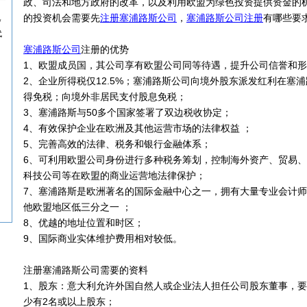
政、司法和地方政府的改革，以及利用欧盟为绿色投资提供资金的
的投资机会需要先
注册塞浦路斯公司
，
塞浦路斯公司注册
有哪些要
/
代
塞浦路斯公司
注册的优势
1、欧盟成员国，其公司享有欧盟公司同等待遇，提升公司信誉和
2、企业所得税仅12.5%；塞浦路斯公司向境外股东派发红利在塞
得免税；向境外非居民支付股息免税；
3、塞浦路斯与50多个国家签署了双边税收协定；
4、有效保护企业在欧洲及其他运营市场的法律权益 ；
5、完善高效的法律、税务和银行金融体系；
6、可利用欧盟公司身份进行多种税务筹划，控制海外资产、贸易
科技公司等在欧盟的商业运营地法律保护；
7、塞浦路斯是欧洲著名的国际金融中心之一，拥有大量专业会计
他欧盟地区低三分之一 ；
8、优越的地址位置和时区；
9、国际商业实体维护费用相对较低。
注册塞浦路斯公司需要的资料
1、股东：意大利允许外国自然人或企业法人担任公司股东董事，要
少有2名或以上股东；