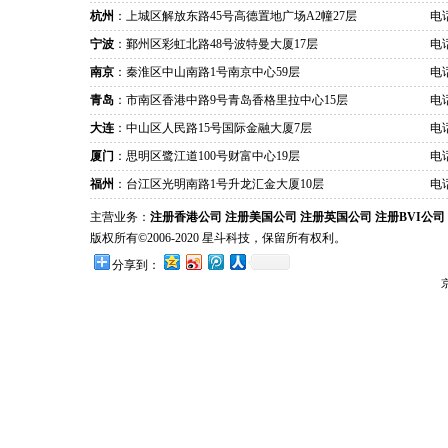
杭州
：上城区解放东路45号高德置地广场A2幢27层
电话
宁波
：鄞州区彩虹北路48号波特曼大厦17层
电话
南京
：秦淮区中山南路1号南京中心59层
电话
青岛
：市南区香港中路9号青岛香格里拉中心15层
电话
大连
：中山区人民路15号国际金融大厦7层
电话
厦门
：思明区鹭江道100号财富中心19层
电话
福州
：台江区光明南路1号升龙汇金大厦10层
电话
主营业务：
注册香港公司
注册美国公司
注册英国公司
注册BVI公司
版权所有©2006-2020 星斗科技，保留所有权利。
分享到：
京