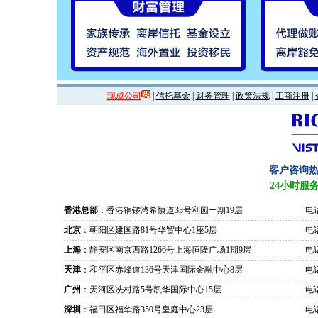
现成公司
|
信托基金
|
财务管理
|
政策法规
|
工商注册
|
客户咨询
24小时服
香港总部
：香港铜锣湾希慎道33号利园一期19层
电话
北京
：朝阳区建国路81号华贸中心1座5层
电话
上海
：静安区南京西路1266号上海恒隆广场1期9层
电话
天津
：和平区赤峰道136号天津国际金融中心8层
电话
广州
：天河区冼村路5号凯华国际中心15层
电话
深圳
：福田区福华路350号皇庭中心23层
电话