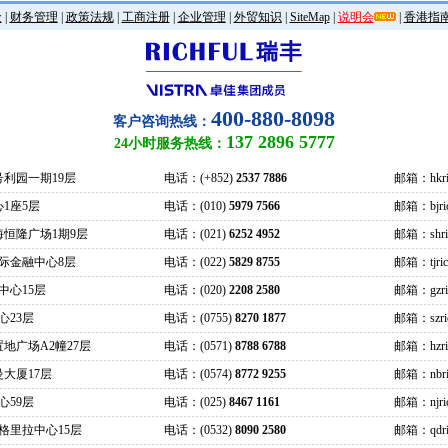
金
|
财务管理
|
政策法规
|
工商注册
|
企业管理
|
外贸知识
|
SiteMap
|
说明会
|
香港指
400-880-8098
客户咨询热线：
137 2896 5777
24小时服务热线：
号利园一期19层
电话：(+852)
2537 7886
邮箱：hkric
1座5层
电话：(010)
5979 7566
邮箱：bjrich
海恒隆广场1期9层
电话：(021)
6252 4952
邮箱：shrich
际金融中心8层
电话：(022)
5829 8755
邮箱：tjrich
中心15层
电话：(020)
2208 2580
邮箱：gzrich
心23层
电话：(0755)
8270 1877
邮箱：szrich
地广场A2幢27层
电话：(0571)
8788 6788
邮箱：hzrich
大厦17层
电话：(0574)
8772 9255
邮箱：nbric
心59层
电话：(025)
8467 1161
邮箱：njrich
格里拉中心15层
电话：(0532)
8090 2580
邮箱：qdric