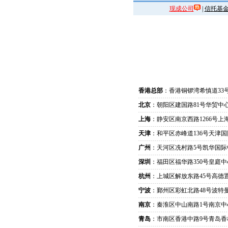
现成公司
|
信托基
香港总部
：香港铜锣湾希慎道33
北京
：朝阳区建国路81号华贸中心
上海
：静安区南京西路1266号上
天津
：和平区赤峰道136号天津国
广州
：天河区冼村路5号凯华国际
深圳
：福田区福华路350号皇庭中
杭州
：上城区解放东路45号高德置
宁波
：鄞州区彩虹北路48号波特曼
南京
：秦淮区中山南路1号南京中
青岛
：市南区香港中路9号青岛香