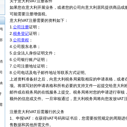
关于意大利VAT注册条件
如果您在意大利开展业务，或者您的公司向意大利居民提供商品或
可能需要注册增值税。
意大利VAT注册需要的资料如下：
1.
公司注册
证明；
I号
2.
税务登记
证明；
3.
公司章程
；
部
4.公司股东名单；
5.企业法人身份证明文件；
6.公司银行账户证明；
消
7.公司注册地址证明；
司
8.公司电话及电子邮件地址等联系方式证明。
上述资料准备好之后，向意大利税务局索取相应的申请表格，或者
纳
项。将填写好的申请表格和所有必要的支持文件一起提交给意大利
邮件或在税务局的在线服务上提交。税务局将对您的申请进行审核
开
额外的信息或文件。一旦审核通过，意大利税务局将向您发放VAT
需
注册意大利VAT后需履行的义务
1、申报VAT：在获得VAT号码和证书后，您需要按照规定的周期进
售数据和其他所需文件。