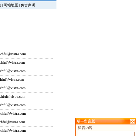
南
|
网站地图
|
免责声明
hful@vistra.com
ful@vistra.com
ful@vistra.com
ful@vistra.com
ful@vistra.com
ful@vistra.com
ful@vistra.com
hful@vistra.com
瑞丰留言版
ful@vistra.com
留言内容
hful@vistra.com