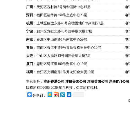
广州
：天河区冼村路5号凯华国际中心15层
电话
深圳
：福田区福华路350号皇庭中心23层
电话
杭州
：上城区解放东路45号高德置地广场A2幢27层
电话
宁波
：鄞州区彩虹北路48号波特曼大厦17层
电话
南京
：秦淮区中山南路1号南京中心59层
电话
青岛
：市南区香港中路9号青岛香格里拉中心15层
电话
大连
：中山区人民路15号国际金融大厦7层
电话
厦门
：思明区鹭江道100号财富中心19层
电话
福州
：台江区光明南路1号升龙汇金大厦10层
电话
主营业务：
注册香港公司
注册美国公司
注册英国公司
注册BVI公司
版权所有©2006-2020 星斗科技，保留所有权利。
分享到：
京