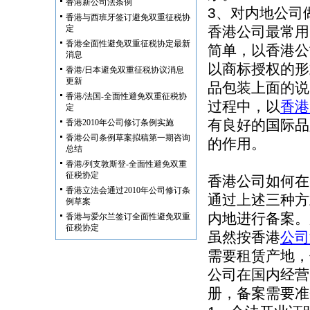
香港新公司法条例
3、对内地公司
香港与西班牙签订避免双重征税协
定
香港公司最常用
香港全面性避免双重征税协定最新
简单，以香港公
消息
以商标授权的形
香港/日本避免双重征税协议消息
更新
品包装上面的说
香港/法国-全面性避免双重征税协
过程中，以
香港
定
有良好的国际品
香港2010年公司修订条例实施
香港公司条例草案拟稿第一期咨询
的作用。
总结
香港/列支敦斯登-全面性避免双重
征税协定
香港公司如何在
香港立法会通过2010年公司修订条
通过上述三种方
例草案
内地进行备案。
香港与爱尔兰签订全面性避免双重
征税协定
虽然按香港
公司
需要租赁产地，
公司在国内经营
册，备案需要准