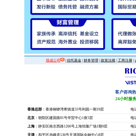
现成公司
|
信托基金
|
财务管理
|
政策法规
|
工商注册
|
客户咨询
24小时服
香港总部
：香港铜锣湾希慎道33号利园一期19层
电话
北京
：朝阳区建国路81号华贸中心1座5层
电话
上海
：静安区南京西路1266号上海恒隆广场1期9层
电话
天津
：和平区赤峰道136号天津国际金融中心8层
电话