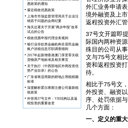
惠政策的通知
外汇业务申请表
最近税收优惠政策
境外融资及上市
上海市市场监督管理局关于企业注
销若干问题的会商纪要
返程投资外汇管
海关总署关于开展“两步申报”改革
试点的公告
37号文开篇即
税收优惠申报代理业务规则
际国内两种资源
银行业存款类金融机构非居民金融
殊目的公司从事
账户涉税信息尽职调查细则
2017年起新增香港澳门享受零关税
文与75号文相
货物原产地标准及相关事宜
资和返程投资打
关于执行《中西部地区外商投资优
势产业目录》的公告
待。
广东省将适用新的耕地占用税税额
标准
相比于75号文
深度解析霍尔果斯注册公司最新税
外投资、融资以
收政策
序、处罚依据与
外管局37号文件：VIE结构以及返
程投资的重要改变
几个方面：
一、定义的重大