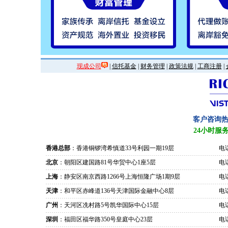
现成公司
|
信托基金
|
财务管理
|
政策法规
|
工商注册
|
客户咨询
24小时服
香港总部
：香港铜锣湾希慎道33号利园一期19层
电话
北京
：朝阳区建国路81号华贸中心1座5层
电话
上海
：静安区南京西路1266号上海恒隆广场1期9层
电话
天津
：和平区赤峰道136号天津国际金融中心8层
电话
广州
：天河区冼村路5号凯华国际中心15层
电话
深圳
：福田区福华路350号皇庭中心23层
电话