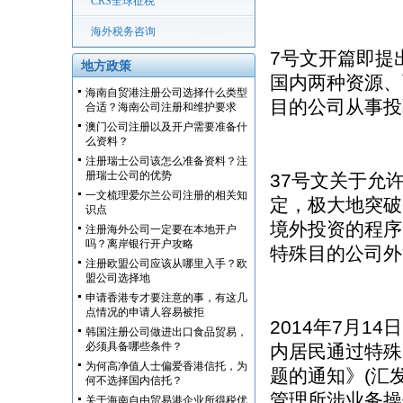
CRS全球征税
海外税务咨询
7号文开篇即提
地方政策
国内两种资源、
海南自贸港注册公司选择什么类型
目的公司从事投
合适？海南公司注册和维护要求
澳门公司注册以及开户需要准备什
么资料？
注册瑞士公司该怎么准备资料？注
册瑞士公司的优势
37号文关于允
一文梳理爱尔兰公司注册的相关知
定，极大地突破
识点
境外投资的程序
注册海外公司一定要在本地开户
吗？离岸银行开户攻略
特殊目的公司外
注册欧盟公司应该从哪里入手？欧
盟公司选择地
申请香港专才要注意的事，有这几
点情况的申请人容易被拒
2014年7月14
韩国注册公司做进出口食品贸易，
必须具备哪些条件？
内居民通过特殊
为何高净值人士偏爱香港信托，为
题的通知》(汇发[
何不选择国内信托？
管理所涉业务操
关于海南自由贸易港企业所得税优