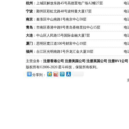
杭州
：上城区解放东路45号高德置地广场A2幢27层
电话
宁波
：鄞州区彩虹北路48号波特曼大厦17层
电话
南京
：秦淮区中山南路1号南京中心59层
电话
青岛
：市南区香港中路9号青岛香格里拉中心15层
电话
大连
：中山区人民路15号国际金融大厦7层
电话
厦门
：思明区鹭江道100号财富中心19层
电话
福州
：台江区光明南路1号升龙汇金大厦10层
电话
主营业务：
注册香港公司
注册美国公司
注册英国公司
注册BVI公司
版权所有©2006-2020 星斗科技，保留所有权利。
分享到：
京