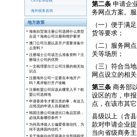
CRS全球征税
第二条
申请企业
海外税务咨询
务网点方案。服
地方政策
（一）便于满足
海南自贸港注册公司选择什么类型
货等要求；
合适？海南公司注册和维护要求
澳门公司注册以及开户需要准备什
（二）服务网点
么资料？
关等场所；
注册瑞士公司该怎么准备资料？注
册瑞士公司的优势
（三）符合当地
一文梳理爱尔兰公司注册的相关知
识点
网点设立的相关
注册海外公司一定要在本地开户
吗？离岸银行开户攻略
第三条
商务部以
注册欧盟公司应该从哪里入手？欧
设区的市，申报
盟公司选择地
申请香港专才要注意的事，有这几
点，在该市其它
点情况的申请人容易被拒
韩国注册公司做进出口食品贸易，
县级以上（含县
必须具备哪些条件？
款对申请企业提
为何高净值人士偏爱香港信托，为
何不选择国内信托？
当向省级商务主
关于海南自由贸易港企业所得税优