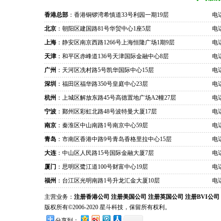
香港总部
：香港铜锣湾希慎道33号利园一期19层
电话
北京
：朝阳区建国路81号华贸中心1座5层
电话
上海
：静安区南京西路1266号上海恒隆广场1期9层
电话
天津
：和平区赤峰道136号天津国际金融中心8层
电话
广州
：天河区冼村路5号凯华国际中心15层
电话
深圳
：福田区福华路350号皇庭中心23层
电话
杭州
：上城区解放东路45号高德置地广场A2幢27层
电话
宁波
：鄞州区彩虹北路48号波特曼大厦17层
电话
南京
：秦淮区中山南路1号南京中心59层
电话
青岛
：市南区香港中路9号青岛香格里拉中心15层
电话
大连
：中山区人民路15号国际金融大厦7层
电话
厦门
：思明区鹭江道100号财富中心19层
电话
福州
：台江区光明南路1号升龙汇金大厦10层
电话
主营业务：
注册香港公司
注册美国公司
注册英国公司
注册BVI公司
版权所有©2006-2020 星斗科技，保留所有权利。
分享到：