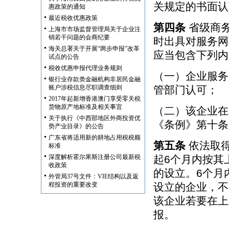
关规定的书面认
惠政策的通知
最近税收优惠政策
第四条
省级商务
上海市市场监督管理局关于企业注
销若干问题的会商纪要
时出具对服务网
海关总署关于开展“两步申报”改革
应当包含下列内
试点的公告
税收优惠申报代理业务规则
（一）企业服务
银行业存款类金融机构非居民金融
账户涉税信息尽职调查细则
管部门认可；
2017年起新增香港澳门享受零关税
货物原产地标准及相关事宜
（二）该企业在
关于执行《中西部地区外商投资优
《条例》第十条
势产业目录》的公告
广东省将适用新的耕地占用税税额
第五条
依法取
标准
深度解析霍尔果斯注册公司最新税
起6个月内按其
收政策
的设立。6个月
外管局37号文件：VIE结构以及返
程投资的重要改变
设立的企业，不
该企业若要在上
报。