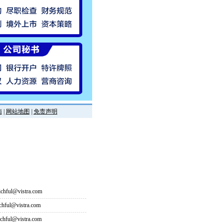
南
|
网站地图
|
免责声明
hful@vistra.com
ful@vistra.com
ful@vistra.com