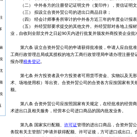
（二） 中外各方的注册登记证明文件（复印件），资信证明文
（三） 拟设立合资外贸公司的进出口商品目录；
注
（四） 经会计师事务所审计的中外各方近三年的年度会计报表
（五） 外经贸部要求提交的其他文件。外经贸部对各地上报材
革
业，自收到全部文件之日起90天内进行批复并颁发外商投资企业批
第六条 设立合资外贸公司的申请获得批准後，申请人应自批准
融
工商行政管理总局或其授权的地方工商行政管理局申请办理注册登
税
报办理
税务登记
。
优
第七条 外方投资者及中方投资者可用货币资金、实物以及无形
额
术、场地使用权）等出资。合资外贸公司的合资各方应按国家有关
额。
税
第八条 合资外贸公司应按照国家有关规定，在经批准的经营商
返
术进出口及相关服务，经营本公司进口商品的国内批发业务。
第九条 国家实行配额、
许可证
管理的进出口商品，合资外贸公
务院有关主管部门申请并获得配额、许可证後，方可进口或出口。