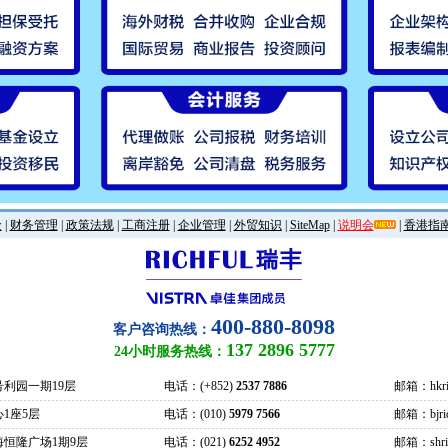
金
|
财务管理
|
政策法规
|
工商注册
|
企业管理
|
外贸知识
|
SiteMap
|
说明会
|
香港指
400-880-8098
客户咨询热线：
137 2896 5777
24小时服务热线：
号利园一期19层
电话：(+852)
2537 7886
邮箱：hkric
1座5层
电话：(010)
5979 7566
邮箱：bjrich
海恒隆广场1期9层
电话：(021)
6252 4952
邮箱：shrich