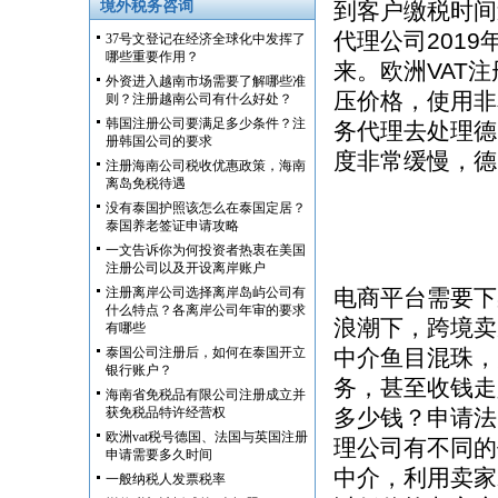
境外税务咨询
到客户缴税时间
代理公司201
37号文登记在经济全球化中发挥了
哪些重要作用？
来。欧洲VAT
外资进入越南市场需要了解哪些准
压价格，使用非
则？注册越南公司有什么好处？
韩国注册公司要满足多少条件？注
务代理去处理德
册韩国公司的要求
度非常缓慢，德
注册海南公司税收优惠政策，海南
离岛免税待遇
没有泰国护照该怎么在泰国定居？
泰国养老签证申请攻略
一文告诉你为何投资者热衷在美国
注册公司以及开设离岸账户
注册离岸公司选择离岸岛屿公司有
电商平台需要下
什么特点？各离岸公司年审的要求
浪潮下，跨境卖
有哪些
泰国公司注册后，如何在泰国开立
中介鱼目混珠，
银行账户？
务，甚至收钱走
海南省免税品有限公司注册成立并
获免税品特许经营权
多少钱？申请法国
欧洲vat税号德国、法国与英国注册
理公司有不同的
申请需要多久时间
中介，利用卖家
一般纳税人发票税率