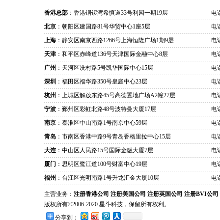
香港总部
：香港铜锣湾希慎道33号利园一期19层
电话
北京
：朝阳区建国路81号华贸中心1座5层
电话
上海
：静安区南京西路1266号上海恒隆广场1期9层
电话
天津
：和平区赤峰道136号天津国际金融中心8层
电话
广州
：天河区冼村路5号凯华国际中心15层
电话
深圳
：福田区福华路350号皇庭中心23层
电话
杭州
：上城区解放东路45号高德置地广场A2幢27层
电话
宁波
：鄞州区彩虹北路48号波特曼大厦17层
电话
南京
：秦淮区中山南路1号南京中心59层
电话
青岛
：市南区香港中路9号青岛香格里拉中心15层
电话
大连
：中山区人民路15号国际金融大厦7层
电话
厦门
：思明区鹭江道100号财富中心19层
电话
福州
：台江区光明南路1号升龙汇金大厦10层
电话
主营业务：
注册香港公司
注册美国公司
注册英国公司
注册BVI公司
版权所有©2006-2020 星斗科技，保留所有权利。
分享到：