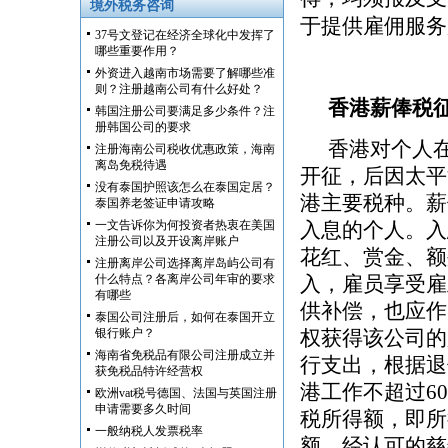
境外税务咨询
于提供雇佣服务
37号文登记在经济全球化中发挥了
哪些重要作用？
外资进入越南市场需要了解哪些准
则？注册越南公司有什么好处？
香港薪俸税
韩国注册公司要满足多少条件？注
册韩国公司的要求
香港对个人在
注册海南公司税收优惠政策，海南
离岛免税待遇
开征，后因太平
没有泰国护照该怎么在泰国定居？
港主要税种。薪
泰国养老签证申请攻略
一文告诉你为何投资者热衷在美国
入息的个人。入
注册公司以及开设离岸账户
花红、赏金、额
注册离岸公司选择离岸岛屿公司有
什么特点？各离岸公司年审的要求
入，雇员享受雇
有哪些
供补偿，也应作
泰国公司注册后，如何在泰国开立
银行账户？
权获得该公司的
海南省免税品有限公司注册成立并
行支出，根据退
获免税品特许经营权
港工作不超过6
欧洲vat税号德国、法国与英国注册
申请需要多久时间
税所得额，即所
一般纳税人发票税率
额。经认可的慈