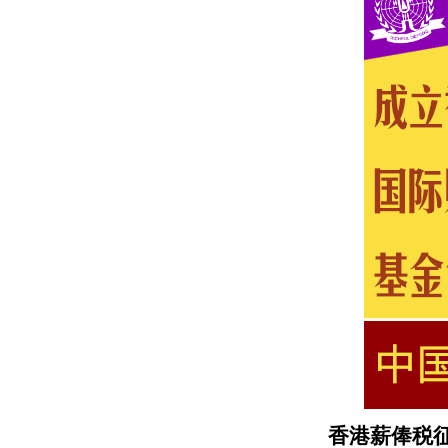
香港薪俸税