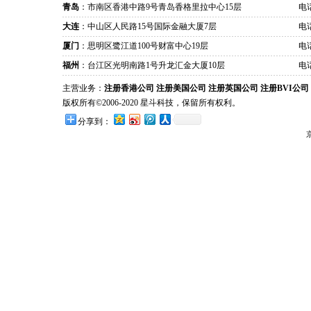
青岛
：市南区香港中路9号青岛香格里拉中心15层
电话
大连
：中山区人民路15号国际金融大厦7层
电话
厦门
：思明区鹭江道100号财富中心19层
电话
福州
：台江区光明南路1号升龙汇金大厦10层
电话
主营业务：
注册香港公司
注册美国公司
注册英国公司
注册BVI公司
版权所有©2006-2020 星斗科技，保留所有权利。
分享到：
京