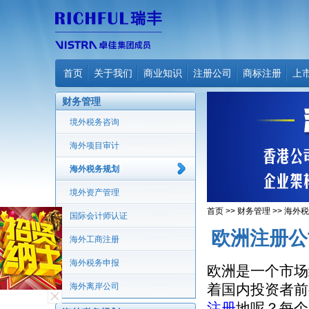
首页
关于我们
商业知识
注册公司
商标注册
上
财务管理
境外税务咨询
海外项目审计
海外税务规划
境外资产管理
首页
>>
财务管理
>>
海外税
国际会计师认证
欧洲注册公
海外工商注册
海外税务申报
欧洲是一个市场
海外离岸公司
着国内投资者前
注册
地呢？每个