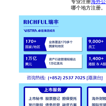
专业注册
海外公
哪个地方注册。