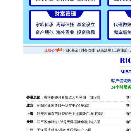
现成公司
|
信托基金
|
财务管理
|
政策法规
|
工商注册
|
客户咨询
24小时服
香港总部
：香港铜锣湾希慎道33号利园一期19层
电话
北京
：朝阳区建国路81号华贸中心1座5层
电话
上海
：静安区南京西路1266号上海恒隆广场1期9层
电话
天津
：和平区赤峰道136号天津国际金融中心8层
电话
广州
：天河区冼村路5号凯华国际中心15层
电话