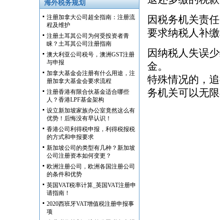
海外税务规划
注册加拿大公司超全指南：注册流
因税务机关责任
程及维护
要求纳税人补缴
注册土耳其公司为何受投资者青
睐？土耳其公司注册指南
因纳税人失误少
澳大利亚公司税号，澳洲GST注册
与申报
金。
加拿大基金会注册有什么用途，注
特殊情况的，追
册加拿大基金会要求流程
务机关可以无限
注册香港有限合伙基金适合哪些
人？香港LPF基金架构
设立新加坡家族办公室竟然这么有
优势！后悔没有早认识！
香港公司利得税申报，利得税报税
的方式和申报要求
新加坡公司的类型有几种？新加坡
公司注册资本如何变更？
欧洲注册公司，欧洲各国注册公司
的条件和优势
英国VAT税率计算_英国VAT注册申
请指南！
2020西班牙VAT增值税注册申报事
项