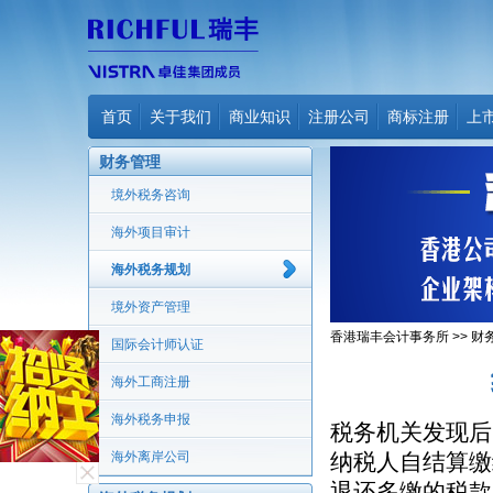
首页
关于我们
商业知识
注册公司
商标注册
上
财务管理
境外税务咨询
海外项目审计
海外税务规划
境外资产管理
香港瑞丰会计事务所
>>
财
国际会计师认证
海外工商注册
海外税务申报
税务机关发现后
海外离岸公司
纳税人自结算缴
退还多缴的税款