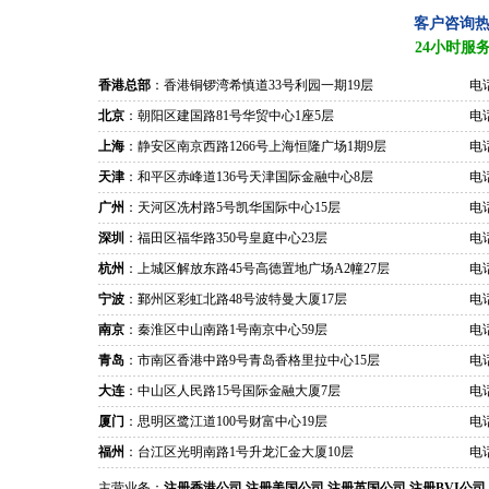
客户咨询
24小时服
香港总部
：香港铜锣湾希慎道33号利园一期19层
电话
北京
：朝阳区建国路81号华贸中心1座5层
电话
上海
：静安区南京西路1266号上海恒隆广场1期9层
电话
天津
：和平区赤峰道136号天津国际金融中心8层
电话
广州
：天河区冼村路5号凯华国际中心15层
电话
深圳
：福田区福华路350号皇庭中心23层
电话
杭州
：上城区解放东路45号高德置地广场A2幢27层
电话
宁波
：鄞州区彩虹北路48号波特曼大厦17层
电话
南京
：秦淮区中山南路1号南京中心59层
电话
青岛
：市南区香港中路9号青岛香格里拉中心15层
电话
大连
：中山区人民路15号国际金融大厦7层
电话
厦门
：思明区鹭江道100号财富中心19层
电话
福州
：台江区光明南路1号升龙汇金大厦10层
电话
主营业务：
注册香港公司
注册美国公司
注册英国公司
注册BVI公司