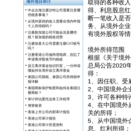
取得的各种收入
海外项目审计
得、利息股息红
中企出海注册沙特公司需要注意哪
些税务事项？
断一笔收入是否
从境外获得的收入需要在境内申报
务、从境外企业
个人所得税吗？
注册新加坡公司可能会涉及哪些
有境外股权等情
税？新加坡的税收优势
注册加拿大公司需要注册GST税号
吗？
境外所得范围
注册香港公司做跨境电商，别忘了
根据《关于境外
申请离岸豁免节约税收
总局公告202
设立离岸基金知识扫盲，一分钟读
懂如何在境外设立离岸基金
得：
泰国公司报税，泰国公司所得税申
1、因任职、受
报详解
2、中国境外企
泰国商标保护制度和如何在泰国注
册商标？
3、许可各种特
审计评估委托业务工作程序
4、在中国境外
增资验资
关的所得；
香港上市公司内部审计报告
香港公司审计报告
5、从中国境外
香港公司审计所需资料
息、红利所得；