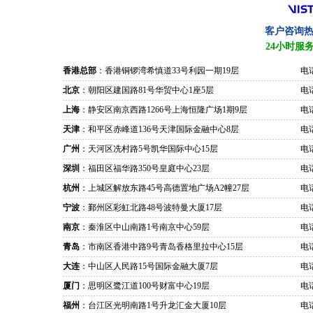
客户咨询
24小时服
香港总部
：香港铜锣湾希慎道33号利园一期19层
电话
北京
：朝阳区建国路81号华贸中心1座5层
电话
上海
：静安区南京西路1266号上海恒隆广场1期9层
电话
天津
：和平区赤峰道136号天津国际金融中心8层
电话
广州
：天河区冼村路5号凯华国际中心15层
电话
深圳
：福田区福华路350号皇庭中心23层
电话
杭州
：上城区解放东路45号高德置地广场A2幢27层
电话
宁波
：鄞州区彩虹北路48号波特曼大厦17层
电话
南京
：秦淮区中山南路1号南京中心59层
电话
青岛
：市南区香港中路9号青岛香格里拉中心15层
电话
大连
：中山区人民路15号国际金融大厦7层
电话
厦门
：思明区鹭江道100号财富中心19层
电话
福州
：台江区光明南路1号升龙汇金大厦10层
电话