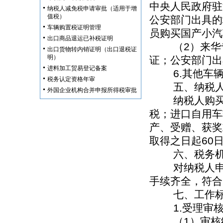
中央人民政府驻
纳税人减免税申请审批（适用于增
值税）
公安部门出具的
车辆购置税证明管理
员购买国产小汽
出口商品退运已补税证明
（2）来华专
出口货物转内销证明（出口退税证
明）
证；公安部门出
进料加工贸易登记备案
6.其他车辆
税务认定资格年审
五、纳税人办
外国企业机构合并申报所得税审批
纳税人购买自
税；进口自用车
产、受赠、获奖
取得之日起60
六、税务机
对纳税人申请
手续齐全，符合
七、工作标
1.受理审
（1）审核纳