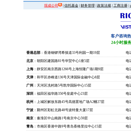
现成公司
|
信托基金
|
财务管理
|
政策法规
|
工商注册
|
客户咨询
24小时服
香港总部
：香港铜锣湾希慎道33号利园一期19层
电话
北京
：朝阳区建国路81号华贸中心1座5层
电话
上海
：静安区南京西路1266号上海恒隆广场1期9层
电话
天津
：和平区赤峰道136号天津国际金融中心8层
电话
广州
：天河区冼村路5号凯华国际中心15层
电话
深圳
：福田区福华路350号皇庭中心23层
电话
杭州
：上城区解放东路45号高德置地广场A2幢27层
电话
宁波
：鄞州区彩虹北路48号波特曼大厦17层
电话
南京
：秦淮区中山南路1号南京中心59层
电话
青岛
：市南区香港中路9号青岛香格里拉中心15层
电话