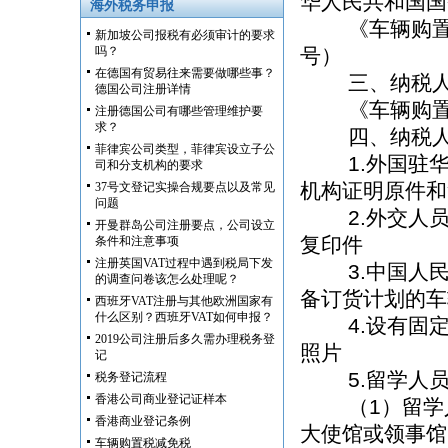
华人民共和国国务
海外税务申报
《车辆购置税征
新加坡公司报税有必须审计的要求
吗？
号）
在德国有贸易往来需要做哪些事？
三、纳税人
德国公司注册详情
《车辆购置税
注册德国公司有哪些管理维护要
求？
四、纳税人
菲律宾公司类型，菲律宾设立子公
1.外国驻华
司和分支机构的要求
机构证明原件和
37号文登记实操合规要点以及常见
问题
2.外交人员
开曼群岛公司注册要点，公司设立
复印件
条件和注意事项
注册英国VAT过程中遇到税局下发
3.中国人民
的调查问卷该怎么处理呢？
备订货计划的车
西班牙VAT注册与其他欧洲国家有
什么区别？西班牙VAT如何申报？
4.设有固定
2019公司注册后多久需办理税务登
照片
记
5.留学人员
税务登记流程
香港公司商业登记证样本
（1）留学人
香港商业登记条例
大使馆或领事馆
车辆购置税减免税