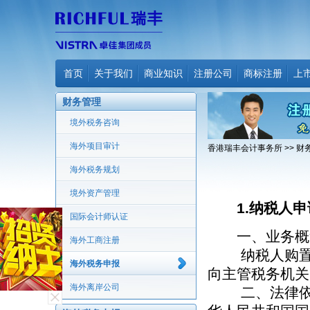
首页
关于我们
商业知识
注册公司
商标注册
上
财务管理
境外税务咨询
海外项目审计
香港瑞丰会计事务所
>>
财
海外税务规划
境外资产管理
1.纳税人
国际会计师认证
一、业务概
海外工商注册
纳税人购置的
海外税务申报
向主管税务机关
海外离岸公司
二、法律依据