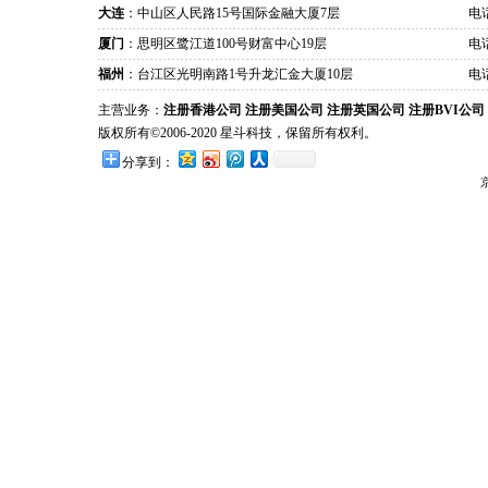
大连
：中山区人民路15号国际金融大厦7层
电话
厦门
：思明区鹭江道100号财富中心19层
电话
福州
：台江区光明南路1号升龙汇金大厦10层
电话
主营业务：
注册香港公司
注册美国公司
注册英国公司
注册BVI公司
版权所有©2006-2020 星斗科技，保留所有权利。
分享到：
京