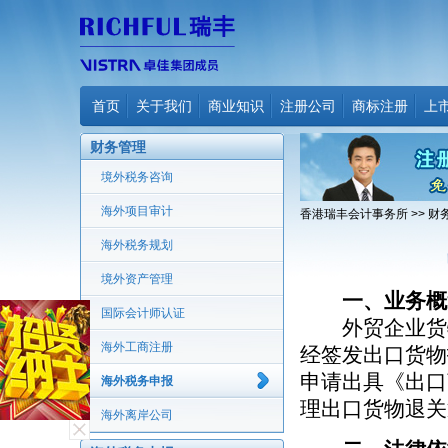
首页
关于我们
商业知识
注册公司
商标注册
上
财务管理
境外税务咨询
海外项目审计
香港瑞丰会计事务所
>>
财
海外税务规划
境外资产管理
一、业务概
国际会计师认证
外贸企业货物
海外工商注册
经签发出口货物
申请出具《出口
海外税务申报
理出口货物退关
海外离岸公司