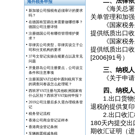
二、法律依
海外税务申报
《海关总署 
新加坡公司报税有必须审计的要求
吗？
关单管理和加强防
在德国有贸易往来需要做哪些事？
《国家税务总
德国公司注册详情
提供纸质出口收汇
注册德国公司有哪些管理维护要
求？
《国家税务总
菲律宾公司类型，菲律宾设立子公
提供纸质出口收
司和分支机构的要求
[2006]91号）
37号文登记实操合规要点以及常见
问题
开曼群岛公司注册要点，公司设立
三、纳税人
条件和注意事项
《关于申请出
注册英国VAT过程中遇到税局下发
的调查问卷该怎么处理呢？
四、纳税人
西班牙VAT注册与其他欧洲国家有
什么区别？西班牙VAT如何申报？
1.出口货物
2019公司注册后多久需办理税务登
退税的提供复印
记
2.出口收汇
税务登记流程
香港公司商业登记证样本
180天内提交
香港商业登记条例
期收汇证明（进
车辆购置税减免税