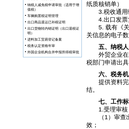
纸质核销单）
纳税人减免税申请审批（适用于增
值税）
3.税收通用
车辆购置税证明管理
4.出口发票
出口商品退运已补税证明
5. 载有《关
出口货物转内销证明（出口退税证
明）
关信息的电子数
进料加工贸易登记备案
五、纳税人
税务认定资格年审
外国企业机构合并申报所得税审批
外贸企业在向
税部门申请出具
六、税务机
提供资料完整
结。
七、工作标
1.受理审核
（1）审查出
效；