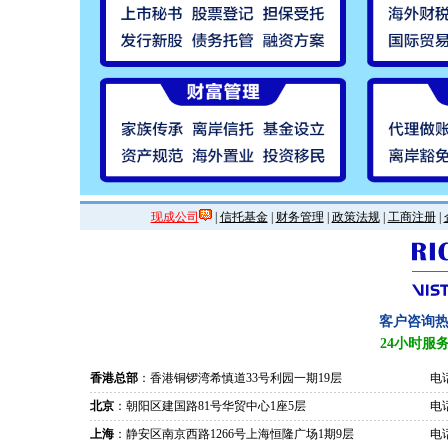
现成公司
|
信托基金
|
财务管理
|
政策法规
|
工商注册
|
客户咨询
24小时服
香港总部
：香港铜锣湾希慎道33号利园一期19层
电话
北京
：朝阳区建国路81号华贸中心1座5层
电话
上海
：静安区南京西路1266号上海恒隆广场1期9层
电话