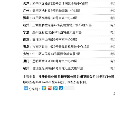
天津
：和平区赤峰道136号天津国际金融中心8层
电话
广州
：天河区冼村路5号凯华国际中心15层
电话
深圳
：福田区福华路350号皇庭中心23层
电话
杭州
：上城区解放东路45号高德置地广场A2幢27层
电话
宁波
：鄞州区彩虹北路48号波特曼大厦17层
电话
南京
：秦淮区中山南路1号南京中心59层
电话
青岛
：市南区香港中路9号青岛香格里拉中心15层
电话
大连
：中山区人民路15号国际金融大厦7层
电话
厦门
：思明区鹭江道100号财富中心19层
电话
福州
：台江区光明南路1号升龙汇金大厦10层
电话
主营业务：
注册香港公司
注册美国公司
注册英国公司
注册BVI公司
版权所有©2006-2020 星斗科技，保留所有权利。
分享到：
京