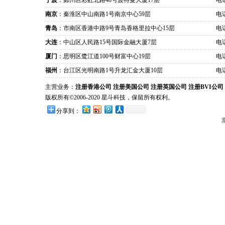
宁波
：鄞州区彩虹北路48号波特曼大厦17层
电话
南京
：秦淮区中山南路1号南京中心59层
电话
青岛
：市南区香港中路9号青岛香格里拉中心15层
电话
大连
：中山区人民路15号国际金融大厦7层
电话
厦门
：思明区鹭江道100号财富中心19层
电话
福州
：台江区光明南路1号升龙汇金大厦10层
电话
主营业务：
注册香港公司
注册美国公司
注册英国公司
注册BVI公司
版权所有©2006-2020 星斗科技，保留所有权利。
分享到：
京