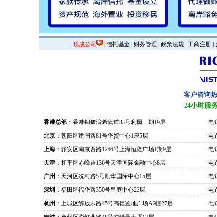
现成公司
|
信托基金
|
财务管理
|
政策法规
|
工商注册
|
客户咨询
24小时服
香港总部
：香港铜锣湾希慎道33号利园一期19层
电话
北京
：朝阳区建国路81号华贸中心1座5层
电话
上海
：静安区南京西路1266号上海恒隆广场1期9层
电话
天津
：和平区赤峰道136号天津国际金融中心8层
电话
广州
：天河区冼村路5号凯华国际中心15层
电话
深圳
：福田区福华路350号皇庭中心23层
电话
杭州
：上城区解放东路45号高德置地广场A2幢27层
电话