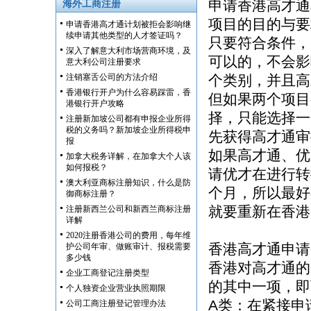
申请香港高才通
海外工商注册
项目的目的与
申请香港高才通计划被拒会影响继
续申请其他类型的人才签证吗？
只要符合条件，
深入了解意大利市场营商环境，及
可以的，不会影
意大利公司注册要求
注销塞舌公司的方法介绍
个类别，并且高
香港银行开户为什么容易踩雷，香
但如果两个项目
港银行开户攻略
择，只能选择一
注册新加坡公司都有申报企业所得
税的义务吗？新加坡企业所得税申
先获得高才通
报
如果高才通、优
加拿大税务详解，在加拿大个人该
如何报税？
请优才在进行转
澳大利亚商标注册知识，什么是防
个月，所以最好
御商标注册？
就要重新在香港
注册新西兰公司和新西兰商标注册
详解
2020注册香港公司的费用，每年维
香港高才通申请
护公司年审、做账审计、报税需要
多少钱
香港对高才通的
企业工商登记注册类型
的其中一项，即
个人独资企业营业执照期限
A类：在紧接申
公司工商注册登记管理办法