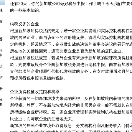
还有20天，你的新加坡公司做好税务申报工作了吗？今天我们主要
的一些基本知识。
继
及
纳税义务的企业
根据新加坡所得税法的规定，若一家企业其管理和实际控制机构在
坡的居民企业，而与该企业的注册地无关。管理和实际控制机构是
香
定的机构。通常情况下，企业做出战略决策的董事会决议的召开地
得
所在地的关键性因素，进而决定企业是否为新加坡的居民企业。
申
根据新加坡税法规定，若境外企业有来源于新加坡的应课税所得且
款，则要求该境外企业向新加坡税务局进行纳税申报。向在新加坡
该
支付款项的企业须履行代扣代缴税款的义务，在支付款项后次月的1
防
预提所得税申报表且缴纳税款。
册
企业所得税征收范围和税率
企业获得的一切新加坡境内来源的所得、及在新加坡境内获得的境
维
要
所得税。然而，不在新加坡境内经营的非居民企业一般不需就其在
所得缴纳企业所得税。若一家企业其管理和实际控制机构在新加坡
民企业，而与该企业的注册地无关。
新加坡的居民企业在境外取得股息、分支机构利润及服务收入（特