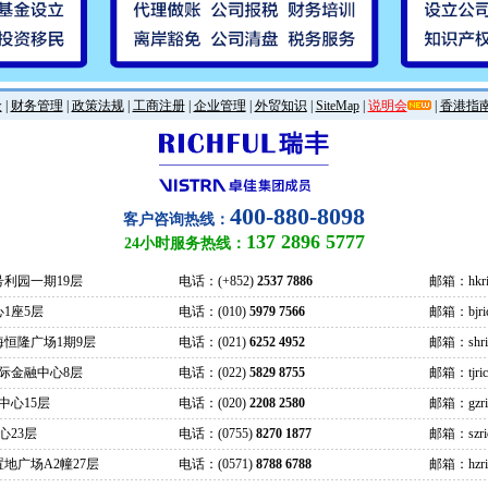
金
|
财务管理
|
政策法规
|
工商注册
|
企业管理
|
外贸知识
|
SiteMap
|
说明会
|
香港指
400-880-8098
客户咨询热线：
137 2896 5777
24小时服务热线：
号利园一期19层
电话：(+852)
2537 7886
邮箱：hkric
1座5层
电话：(010)
5979 7566
邮箱：bjrich
海恒隆广场1期9层
电话：(021)
6252 4952
邮箱：shrich
际金融中心8层
电话：(022)
5829 8755
邮箱：tjrich
中心15层
电话：(020)
2208 2580
邮箱：gzrich
心23层
电话：(0755)
8270 1877
邮箱：szrich
地广场A2幢27层
电话：(0571)
8788 6788
邮箱：hzrich