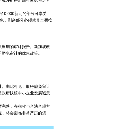
定境外所得汇回可依据特定方
0,000新元的部分可享受
税收减免，剩余部分必须就其全额按
提供当期的审计报告。新加坡政
予豁免审计的优惠政策。
计。由此可见，取得豁免审计
坡政府扶植中小企业发展诚意
度完善，在税收与合法合规方
现，将会面临非常严厉的惩