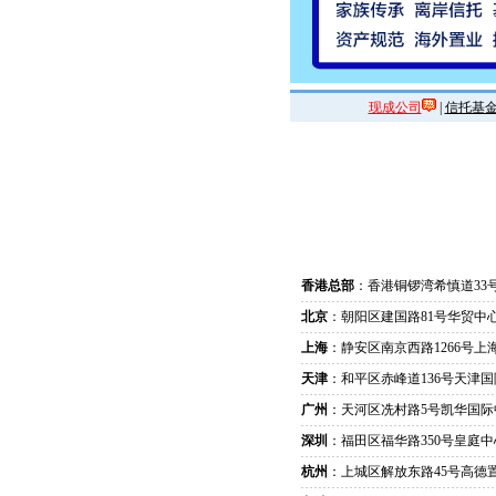
现成公司
|
信托基
香港总部
：香港铜锣湾希慎道33
北京
：朝阳区建国路81号华贸中心
上海
：静安区南京西路1266号上
天津
：和平区赤峰道136号天津国
广州
：天河区冼村路5号凯华国际
深圳
：福田区福华路350号皇庭中
杭州
：上城区解放东路45号高德置