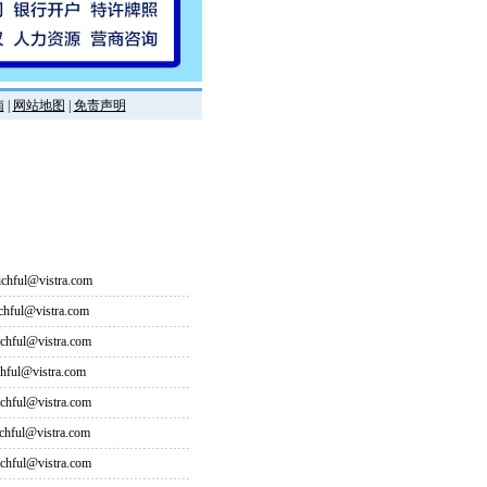
南
|
网站地图
|
免责声明
hful@vistra.com
ful@vistra.com
ful@vistra.com
ful@vistra.com
ful@vistra.com
ful@vistra.com
ful@vistra.com