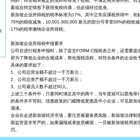
内的，符合相关规定的境外所得免于征税。不满足相关条件的、特
案或在特定情形下获得免税待遇，但必须经过批准。
新加坡企业所得税的税率标准为17%。其中正常应课税所得中，初始1
75%的税收减免，10,001-300,000 新元的部分可享受50%的
17%的税率缴纳企业所得税。
询
新加坡企业所得税申报要求
公司在进行税务申报时，除了提交FORM C报税表之外，还需要
府为了降低企业的合规成本，简化报税流程，对符合条件的企业给
具体的要求如下：
1、公司总营业额不超过一千万新元；
2、公司总资产额不超过一千万新元；
3、公司雇员人数不超过50人。
上述三个条件中，只要同时满足其中的两个，当年度就可以豁免审
的条件并不苛刻。优惠政策的门槛降低更惠及中小企业，可见新加
满满。
企业在走进新加坡经济市场，要注意规避各类风险，新加坡法律制
面监管是非常严的，如果漏报或者故意瞒报，一旦被新加坡税局发
罚。