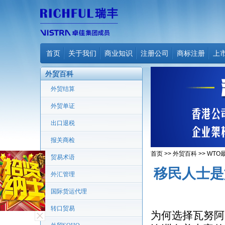
首页
关于我们
商业知识
注册公司
商标注册
上
外贸百科
外贸结算
外贸单证
出口退税
报关商检
首页
>>
外贸百科
>>
WTO
贸易术语
移民人士是
外汇管理
国际货运代理
转口贸易
为何选择瓦努阿