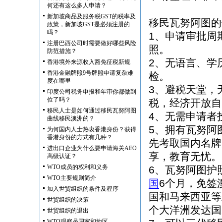
何还有这么多人申请？
新加坡商品及服务税GST的税率及
移民瓦努阿图的
政策，新加坡GST是必须注册的
吗？
1、申请审批周
注册巴西公司时需要做好哪些风险
照。
防范措施？
2、无语言、学
香港境外来源收入豁免征税新规
香港金融牌照9号牌照申请复杂难
检。
度在哪里
3、避税天堂，
印度公司税务申报和年审你都做到
位了吗？
税，经济开放自
移民人士是如何通过移民瓦努阿图
4、无需申请者
曲线移民澳洲的？
5、拥有瓦努阿
为何国内人士热衷香港身份？获得
香港身份的方式有几种？
先考取国内名牌
进出口企业为什么要申请海关AEO
享，教育无忧。
高级认证？
WTO成员的权利和义务
6、瓦努阿图护
WTO主要规则简介
国
6个月，免签
加入世贸组织的条件及程序
国和马来西亚等
世贸组织的决策
个大洋洲发达国
世贸组织的退出
WTO观察员国家和地区