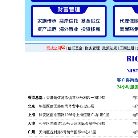
现成公司
|
信托基金
|
财务管理
|
政策法规
|
工商注册
|
客户咨询
24小时服
香港总部
：香港铜锣湾希慎道33号利园一期19层
电话
北京
：朝阳区建国路81号华贸中心1座5层
电话
上海
：静安区南京西路1266号上海恒隆广场1期9层
电话
天津
：和平区赤峰道136号天津国际金融中心8层
电话
广州
：天河区冼村路5号凯华国际中心15层
电话