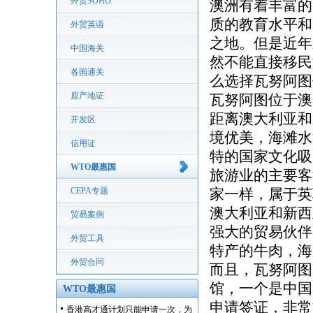
外贸SOHO
澳洲有着丰富的
质的教育水平和
外贸英语
之地。但是近年
中国海关
然不能直接移民
各国通关
么选择瓦努阿图
原产地证
瓦努阿图位于澳
距离澳大利亚和
开发区
境优美，海滩水
信用证
特的国家文化吸
WTO最惠国
旅游业的主要客
CEPA专题
家一样，属于英
澳大利亚和新西
贸易案例
强大的贸易伙伴
外贸工具
特产的牛肉，海
外贸合同
而且，瓦努阿图
馆，一个是中国
WTO最惠国
申请签证，非常
香港高才通计划只能申请一次，为