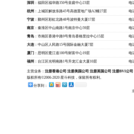
深圳
：福田区福华路350号皇庭中心23层
电话
杭州
：上城区解放东路45号高德置地广场A2幢27层
电话
宁波
：鄞州区彩虹北路48号波特曼大厦17层
电话
南京
：秦淮区中山南路1号南京中心59层
电话
青岛
：市南区香港中路9号青岛香格里拉中心15层
电话
大连
：中山区人民路15号国际金融大厦7层
电话
厦门
：思明区鹭江道100号财富中心19层
电话
福州
：台江区光明南路1号升龙汇金大厦10层
电话
主营业务：
注册香港公司
注册美国公司
注册英国公司
注册BVI公司
版权所有©2006-2020 星斗科技，保留所有权利。
分享到：
京