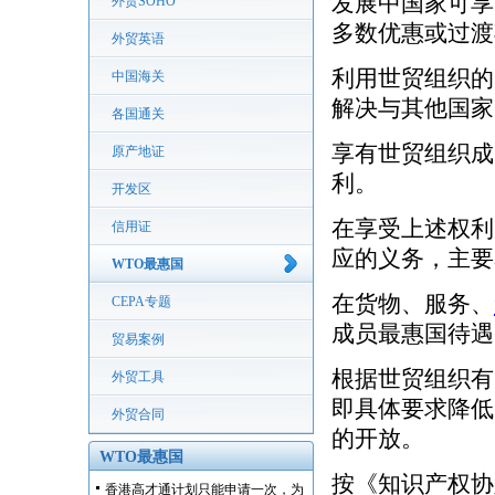
发展中国家可享
外贸SOHO
多数优惠或过渡
外贸英语
利用世贸组织的
中国海关
解决与其他国家
各国通关
享有世贸组织成
原产地证
利。
开发区
在享受上述权利
信用证
应的义务，主要
WTO最惠国
在货物、服务、
CEPA专题
成员最惠国待遇
贸易案例
根据世贸组织有
外贸工具
即具体要求降低
外贸合同
的开放。
WTO最惠国
按《知识产权协
香港高才通计划只能申请一次，为