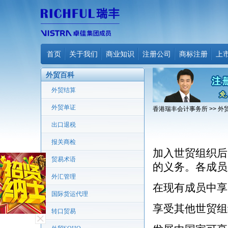
首页
关于我们
商业知识
注册公司
商标注册
上
外贸百科
外贸结算
外贸单证
香港瑞丰会计事务所
>>
外
出口退税
报关商检
加入世贸组织后
贸易术语
的义务。各成员
外汇管理
在现有成员中享
国际货运代理
享受其他世贸组
转口贸易