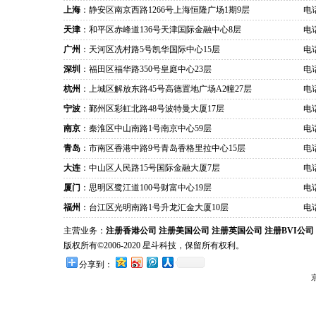
上海
：静安区南京西路1266号上海恒隆广场1期9层
电话
天津
：和平区赤峰道136号天津国际金融中心8层
电话
广州
：天河区冼村路5号凯华国际中心15层
电话
深圳
：福田区福华路350号皇庭中心23层
电话
杭州
：上城区解放东路45号高德置地广场A2幢27层
电话
宁波
：鄞州区彩虹北路48号波特曼大厦17层
电话
南京
：秦淮区中山南路1号南京中心59层
电话
青岛
：市南区香港中路9号青岛香格里拉中心15层
电话
大连
：中山区人民路15号国际金融大厦7层
电话
厦门
：思明区鹭江道100号财富中心19层
电话
福州
：台江区光明南路1号升龙汇金大厦10层
电话
主营业务：
注册香港公司
注册美国公司
注册英国公司
注册BVI公司
版权所有©2006-2020 星斗科技，保留所有权利。
分享到：
京