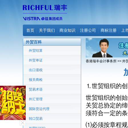
首页
关于我们
商业知识
注册公司
商标注册
上
外贸百科
外贸结算
外贸单证
香港瑞丰会计事务所
>>
外
出口退税
报关商检
⒈世贸组织的创
贸易术语
世贸组织的创始
外汇管理
关贸总协定的缔
国际货运代理
须符合一定的条
转口贸易
⑴必须按章程规