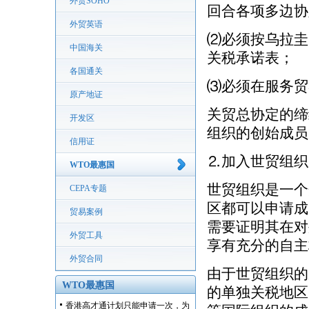
外贸SOHO
回合各项多边协
外贸英语
⑵必须按乌拉圭
中国海关
关税承诺表；
各国通关
⑶必须在服务贸
原产地证
关贸总协定的缔
开发区
组织的创始成员
信用证
⒉加入世贸组织
WTO最惠国
世贸组织是一个
CEPA专题
区都可以申请成
贸易案例
需要证明其在对
外贸工具
享有充分的自主
外贸合同
由于世贸组织的
WTO最惠国
的单独关税地区
香港高才通计划只能申请一次，为