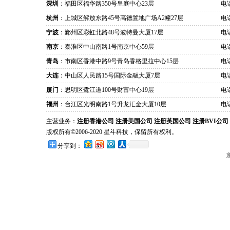
深圳
：福田区福华路350号皇庭中心23层
电话
杭州
：上城区解放东路45号高德置地广场A2幢27层
电话
宁波
：鄞州区彩虹北路48号波特曼大厦17层
电话
南京
：秦淮区中山南路1号南京中心59层
电话
青岛
：市南区香港中路9号青岛香格里拉中心15层
电话
大连
：中山区人民路15号国际金融大厦7层
电话
厦门
：思明区鹭江道100号财富中心19层
电话
福州
：台江区光明南路1号升龙汇金大厦10层
电话
主营业务：
注册香港公司
注册美国公司
注册英国公司
注册BVI公司
版权所有©2006-2020 星斗科技，保留所有权利。
分享到：
京