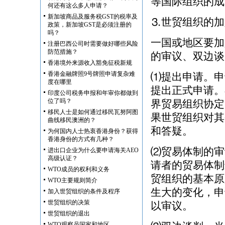
等国际组织的成
何还有这么多人申请？
新加坡商品及服务税GST的税率及
⒊世贸组织的加
政策，新加坡GST是必须注册的
吗？
一国或地区要加
注册巴西公司时需要做好哪些风险
防范措施？
的审议、双边谈
香港境外来源收入豁免征税新规
香港金融牌照9号牌照申请复杂难
⑴提出申请。申
度在哪里
提出正式申请。
印度公司税务申报和年审你都做到
位了吗？
界贸易组织协定
移民人士是如何通过移民瓦努阿图
果世贸组织对其
曲线移民澳洲的？
和答疑。
为何国内人士热衷香港身份？获得
香港身份的方式有几种？
⑵贸易体制的审
进出口企业为什么要申请海关AEO
高级认证？
请者的贸易体制
WTO成员的权利和义务
贸组织的基本原
WTO主要规则简介
生大的变化，申
加入世贸组织的条件及程序
世贸组织的决策
以审议。
世贸组织的退出
WTO观察员国家和地区