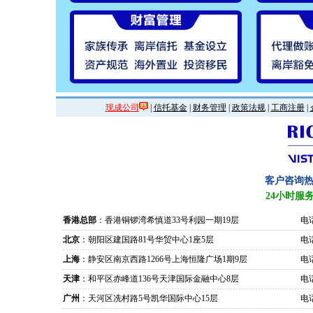
现成公司
|
信托基金
|
财务管理
|
政策法规
|
工商注册
|
客户咨询
24小时服
香港总部
：香港铜锣湾希慎道33号利园一期19层
电话
北京
：朝阳区建国路81号华贸中心1座5层
电话
上海
：静安区南京西路1266号上海恒隆广场1期9层
电话
天津
：和平区赤峰道136号天津国际金融中心8层
电话
广州
：天河区冼村路5号凯华国际中心15层
电话