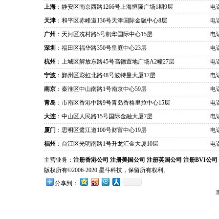
上海
：静安区南京西路1266号上海恒隆广场1期9层
电话
天津
：和平区赤峰道136号天津国际金融中心8层
电话
广州
：天河区冼村路5号凯华国际中心15层
电话
深圳
：福田区福华路350号皇庭中心23层
电话
杭州
：上城区解放东路45号高德置地广场A2幢27层
电话
宁波
：鄞州区彩虹北路48号波特曼大厦17层
电话
南京
：秦淮区中山南路1号南京中心59层
电话
青岛
：市南区香港中路9号青岛香格里拉中心15层
电话
大连
：中山区人民路15号国际金融大厦7层
电话
厦门
：思明区鹭江道100号财富中心19层
电话
福州
：台江区光明南路1号升龙汇金大厦10层
电话
主营业务：
注册香港公司
注册美国公司
注册英国公司
注册BVI公司
版权所有©2006-2020 星斗科技，保留所有权利。
分享到：
京