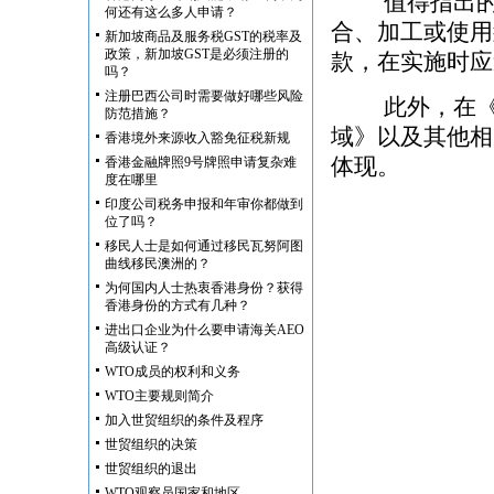
值得指出的是
何还有这么多人申请？
合、加工或使用
新加坡商品及服务税GST的税率及
政策，新加坡GST是必须注册的
款，在实施时应
吗？
注册巴西公司时需要做好哪些风险
此外，在《服
防范措施？
域》以及其他相
香港境外来源收入豁免征税新规
体现。
香港金融牌照9号牌照申请复杂难
度在哪里
印度公司税务申报和年审你都做到
位了吗？
移民人士是如何通过移民瓦努阿图
曲线移民澳洲的？
为何国内人士热衷香港身份？获得
香港身份的方式有几种？
进出口企业为什么要申请海关AEO
高级认证？
WTO成员的权利和义务
WTO主要规则简介
加入世贸组织的条件及程序
世贸组织的决策
世贸组织的退出
WTO观察员国家和地区