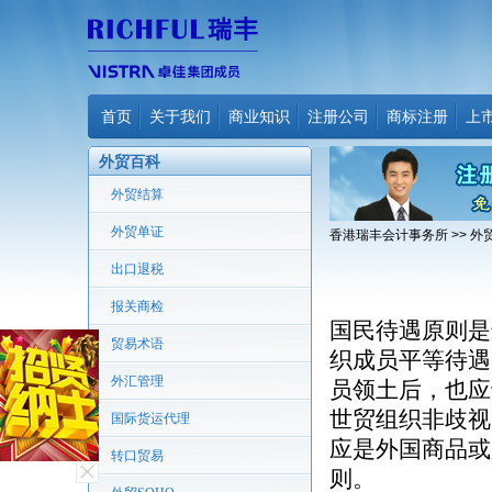
首页
关于我们
商业知识
注册公司
商标注册
上
外贸百科
外贸结算
外贸单证
香港瑞丰会计事务所
>>
外
出口退税
报关商检
国民待遇原则是
贸易术语
织成员平等待遇
外汇管理
员领土后，也应
世贸组织非歧视
国际货运代理
应是外国商品或
转口贸易
则。