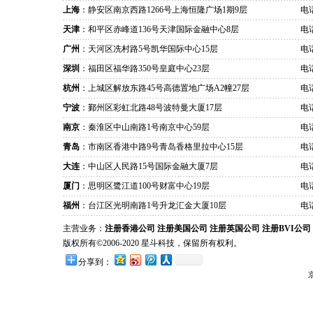
上海
：静安区南京西路1266号上海恒隆广场1期9层
电话
天津
：和平区赤峰道136号天津国际金融中心8层
电话
广州
：天河区冼村路5号凯华国际中心15层
电话
深圳
：福田区福华路350号皇庭中心23层
电话
杭州
：上城区解放东路45号高德置地广场A2幢27层
电话
宁波
：鄞州区彩虹北路48号波特曼大厦17层
电话
南京
：秦淮区中山南路1号南京中心59层
电话
青岛
：市南区香港中路9号青岛香格里拉中心15层
电话
大连
：中山区人民路15号国际金融大厦7层
电话
厦门
：思明区鹭江道100号财富中心19层
电话
福州
：台江区光明南路1号升龙汇金大厦10层
电话
主营业务：
注册香港公司
注册美国公司
注册英国公司
注册BVI公司
版权所有©2006-2020 星斗科技，保留所有权利。
分享到：
京