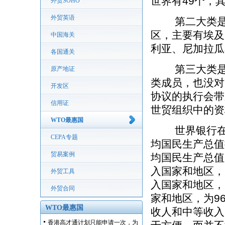
世界有49个，
外贸SOHO
外贸英语
第二大类是年
区，主要有埃及
中国海关
利亚、尼加拉瓜
各国通关
第三大类是"
原产地证
类成员，也没对
开发区
协议的执行会带
信用证
世贸组织中的资
WTO最惠国
世界银行在19
CEPA专题
均国民生产总值
贸易案例
均国民生产总值
入国家和地区，为
外贸工具
入国家和地区，为
外贸合同
家和地区，为9
WTO最惠国
收人和中等收入
香港高才通计划只能申请一次，为