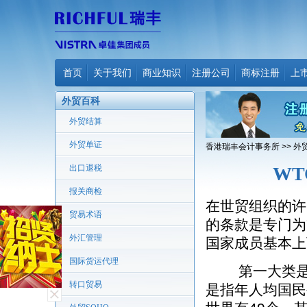
首页
关于我们
商业知识
注册公司
商标注册
上
外贸百科
外贸结算
外贸单证
香港瑞丰会计事务所
>>
外
出口退税
W
报关商检
在世贸组织的许
贸易术语
的条款是专门为
外汇管理
国家成员基本上
国际货运代理
第一大类是最
转口贸易
是指年人均国民