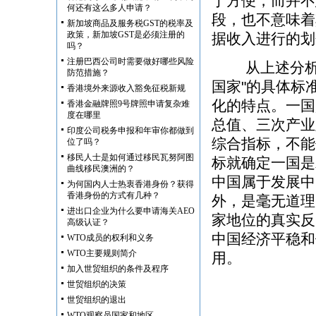
于方便，而并不
何还有这么多人申请？
段，也不意味着
新加坡商品及服务税GST的税率及
政策，新加坡GST是必须注册的
据收入进行的划
吗？
注册巴西公司时需要做好哪些风险
从上述分析可
防范措施？
国家"的具体标
香港境外来源收入豁免征税新规
化的特点。一国
香港金融牌照9号牌照申请复杂难
度在哪里
总值、三次产业
印度公司税务申报和年审你都做到
综合指标，不能
位了吗？
移民人士是如何通过移民瓦努阿图
标就确定一国是
曲线移民澳洲的？
中国属于发展中
为何国内人士热衷香港身份？获得
香港身份的方式有几种？
外，是毫无道理
进出口企业为什么要申请海关AEO
家地位的真实反
高级认证？
中国经济平稳和
WTO成员的权利和义务
WTO主要规则简介
用。
加入世贸组织的条件及程序
世贸组织的决策
世贸组织的退出
WTO观察员国家和地区