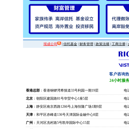
现成公司
|
信托基金
|
财务管理
|
政策法规
|
工商注册
|
客户咨询
24小时服
香港总部
：香港铜锣湾希慎道33号利园一期19层
电话
北京
：朝阳区建国路81号华贸中心1座5层
电话
上海
：静安区南京西路1266号上海恒隆广场1期9层
电话
天津
：和平区赤峰道136号天津国际金融中心8层
电话
广州
：天河区冼村路5号凯华国际中心15层
电话