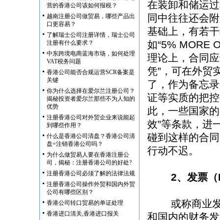
在装卸和储运过
营的香港公司该如何报税？
同中往往还会附
越南注册公司做贸易，哪些产品出
口更容易？
基础上，有若干
了解瑞士公司注册详情，瑞士公司
如“5% MORE
注册有什么要求？
中东跨境电商蓝海市场，如何处理
理论上，合同应
VAT税务问题
凭”，可在外贸
香港公司能否合规运营SCR备案是
关键
了，作为备忘录
你为什么选择在爱尔兰注册公司？
证等实质的把控
揭秘投资者爱尔兰那些不为人知的
优势
此，一些国家的
注册香港公司对外贸企业来说能起
效”等条款，进
到哪些作用？
碰到这样的合同
什么是香港公司清盘？香港公司清
盘=注销香港公司吗？
行动不迟。
为什么做贸易人要在香港注册公
司，揭秘：注册香港公司的好处?
注册香港公司必须了解的法律法规
2、发票（I
注册香港公司操作外贸和国内外贸
公司有哪些区别？
或称商业发票（Co
香港公司转口贸易的单证处理
香港进口清关,香港进口报关
和国内的财务发