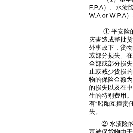
F.P.A）、水渍险（Wi
W.A or W.P.A
① 平安险的
灾害造成整批货
外事故下，货物
或部分损失。在
全部或部分损失
止或减少货损的
物的保险金额为
的损失以及在中
生的特别费用。
有“船舶互撞责
失。
② 水渍险的
责被保货物由于