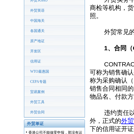
外贸SOHO
商检等机构，货
外贸英语
照。
中国海关
外贸常见的
各国通关
原产地证
1、合同（
开发区
信用证
CONTRAC
可称为销售确认书
WTO最惠国
称为采购确认（PU
CEPA专题
销售合同相同的
贸易案例
物品名、付款方
外贸工具
违约责任以外
外贸合同
外，正式的
外贸
外贸单证
下的信用证开证
香港公司不能做零申报，那没有运