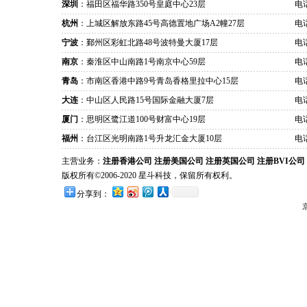
深圳
：福田区福华路350号皇庭中心23层
电话
杭州
：上城区解放东路45号高德置地广场A2幢27层
电话
宁波
：鄞州区彩虹北路48号波特曼大厦17层
电话
南京
：秦淮区中山南路1号南京中心59层
电话
青岛
：市南区香港中路9号青岛香格里拉中心15层
电话
大连
：中山区人民路15号国际金融大厦7层
电话
厦门
：思明区鹭江道100号财富中心19层
电话
福州
：台江区光明南路1号升龙汇金大厦10层
电话
主营业务：
注册香港公司
注册美国公司
注册英国公司
注册BVI公司
版权所有©2006-2020 星斗科技，保留所有权利。
分享到：
京