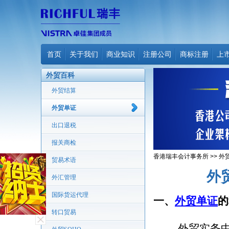
首页
关于我们
商业知识
注册公司
商标注册
上
外贸百科
外贸结算
外贸单证
出口退税
报关商检
香港瑞丰会计事务所
>>
外
贸易术语
外
外汇管理
国际货运代理
一、
外贸单证
的
转口贸易
外贸实务中，