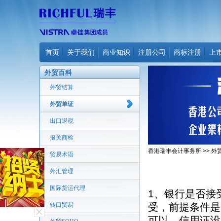
首页
关于我们
商业知识
注册公司
商标注册
上
外贸百科
外贸结算
外贸单证
出口退税
报关商检
香港瑞丰会计事务所
>>
外
贸易术语
外汇管理
国际货运代理
1、银行是否接
转口贸易
受，前提条件是
可以。信用证没