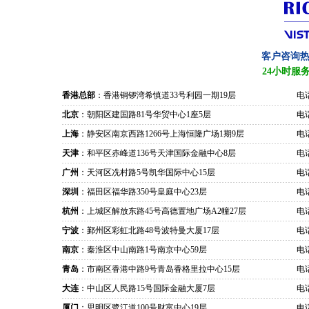
客户咨询
24小时服
香港总部
：香港铜锣湾希慎道33号利园一期19层
电话
北京
：朝阳区建国路81号华贸中心1座5层
电话
上海
：静安区南京西路1266号上海恒隆广场1期9层
电话
天津
：和平区赤峰道136号天津国际金融中心8层
电话
广州
：天河区冼村路5号凯华国际中心15层
电话
深圳
：福田区福华路350号皇庭中心23层
电话
杭州
：上城区解放东路45号高德置地广场A2幢27层
电话
宁波
：鄞州区彩虹北路48号波特曼大厦17层
电话
南京
：秦淮区中山南路1号南京中心59层
电话
青岛
：市南区香港中路9号青岛香格里拉中心15层
电话
大连
：中山区人民路15号国际金融大厦7层
电话
厦门
：思明区鹭江道100号财富中心19层
电话