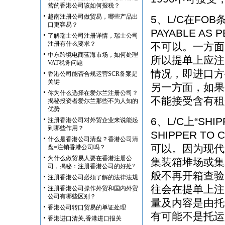
营的香港公司该如何报税？
越南注册公司做贸易，哪些产品出
5、L/C在FO
口更容易？
PAYABLE AS
了解瑞士公司注册详情，瑞士公司
注册有什么要求？
不可以。一方面
中东跨境电商蓝海市场，如何处理
所以提单上应注明“
VAT税务问题
情况，即进口方
香港公司能否合规运营SCR备案是
关键
另一方面，如果
你为什么选择在爱尔兰注册公司？
不能接受含有租
揭秘投资者爱尔兰那些不为人知的
优势
6、L/C上“SHIP
注册香港公司对外贸企业来说能起
到哪些作用？
SHIPPER T
什么是香港公司清盘？香港公司清
可以。因为现代
盘=注销香港公司吗？
为什么做贸易人要在香港注册公
集装箱堆场或集
司，揭秘：注册香港公司的好处?
般不再开箱查验
注册香港公司必须了解的法律法规
往会在提单上注
注册香港公司操作外贸和国内外贸
公司有哪些区别？
量及内容是由托
香港公司转口贸易的单证处理
有可能不是托运
香港进口清关,香港进口报关