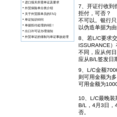
进口报关所需单证及要求
7、开证行收到
外贸保险单分类介绍
拒付，可否？
关于外贸跟单员的FAQ
不可以。银行只
单证知识60问
单据拒付处理的6招！
以伪造单据为由
出口许可证办理须知
外贸单证的缮制与单证事故处理
8、若L/C要求
ISSURANCE）
不同，应从何日
应从B/L签发日
9、L/C金额7
则可用金额为多
可用金额为100
10、L/C最晚
B/L，4月3日
否。