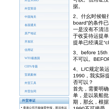
外贸SOHO
据。
外贸英语
2、什幺时候银行
中国海关
board”的条件
各国通关
一是没有不清洁
原产地证
于收妥待运提单
提单已经满足“cle
开发区
信用证
3、before 1
不可以。BEFO
WTO最惠国
CEPA专题
4、L/C规定装运期为a
1990，我实际提单日
贸易案例
否可以？
外贸工具
首先，需要明确
外贸合同
单，是以装船批
外贸单证
期，那幺，根据UC
1990不可接受，提
香港公司不能做零申报，那没有运