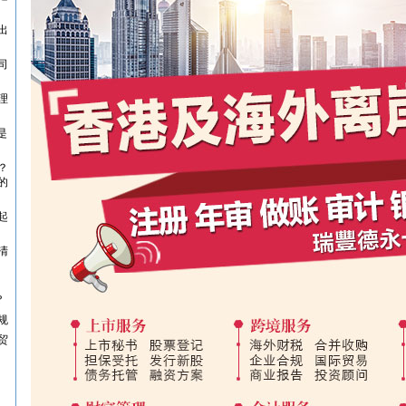
出
司
理
是
？
的
起
清
?
规
贸