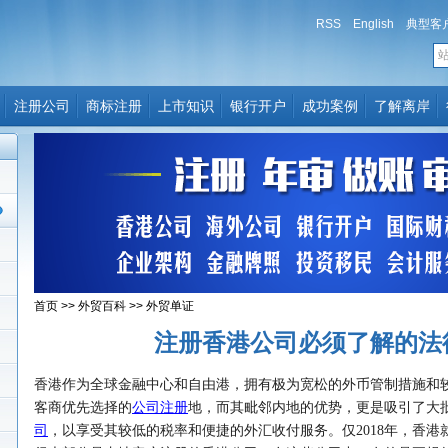
RSS
English
典型客
注册公司
商标注册
上市知识
银行开户
成功案例
了解离岸
首页
>>
外贸百科
>>
外贸单证
注册香港公司必须了解的法
香港作为全球金融中心和自由港，拥有极为宽松的外币管制措施和
客商优先选择的
公司注册
地，而其毗邻内地的优势，更是吸引了大
司
，以享受其较低的税率和便捷的外汇收付服务。仅2018年，香港就