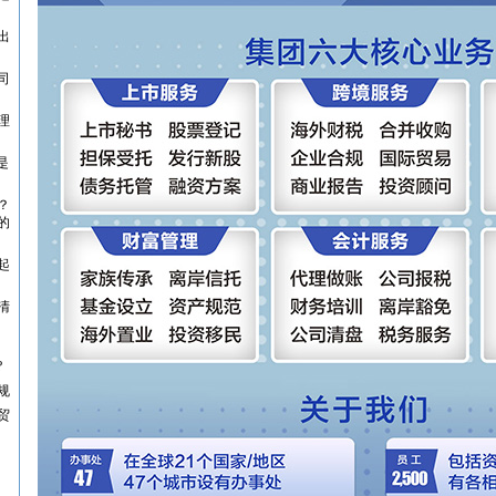
出
司
理
是
？
的
起
清
?
规
贸