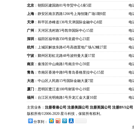
北京
：朝阳区建国路81号华贸中心1座5层
电话
上海
：静安区南京西路1266号上海恒隆广场1期9层
电话
天津
：和平区赤峰道136号天津国际金融中心8层
电话
广州
：天河区冼村路5号凯华国际中心15层
电话
深圳
：福田区福华路350号皇庭中心23层
电话
杭州
：上城区解放东路45号高德置地广场A2幢27层
电话
宁波
：鄞州区彩虹北路48号波特曼大厦17层
电话
南京
：秦淮区中山南路1号南京中心59层
电话
青岛
：市南区香港中路9号青岛香格里拉中心15层
电话
大连
：中山区人民路15号国际金融大厦7层
电话
厦门
：思明区鹭江道100号财富中心19层
电话
福州
：台江区光明南路1号升龙汇金大厦10层
电话
主营业务：
注册香港公司
注册美国公司
注册英国公司
注册BVI公司
版权所有©2006-2020 星斗科技，保留所有权利。
分享到：
京