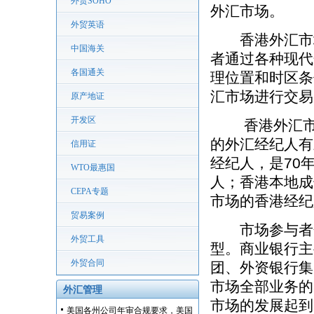
外贸SOHO
外汇市场。
外贸英语
香港外汇市场
中国海关
者通过各种现代
各国通关
理位置和时区条
汇市场进行交易
原产地证
开发区
香港外汇市场
的外汇经纪人有
信用证
经纪人，是70
WTO最惠国
人；香港本地成
CEPA专题
市场的香港经纪
贸易案例
市场参与者分
外贸工具
型。商业银行主
外贸合同
团、外资银行集
市场全部业务的
外汇管理
市场的发展起到
美国各州公司年审合规要求，美国