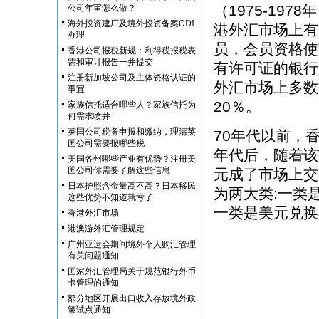
（1975-19
公司年审怎么做？
海外投资建厂及境外投资备案ODI
港外汇市场上有
办理
员，会员资格使
香港公司报税新规：利得税报税表
需和审计报告一并提交
有许可证的银行
注册新加坡公司及主体资格认证的
外汇市场上多数
事宜
20％。
家族信托适合哪些人？家族信托为
何需求喷井
英国公司税务申报和缴纳，理清英
70年代以前，
国公司需要报哪些税
年代后，随着该
美国各州哪些产业有优势？注册美
国公司你需要了解这些信息
元成了市场上交
日本护照含金量高不高？日本移民
为两大类:一类
这些优势不知道就亏了
一类是美元兑换
香港外汇市场
港澳游外汇管理规定
广州亚运会期间境外个人购汇管理
有关问题通知
国家外汇管理局关于规范银行外币
卡管理的通知
部分地区开展出口收入存放境外政
策试点通知