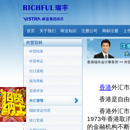
首页
关于我们
商业知识
注册公司
商标注册
上
外贸百科
外贸结算
外贸单证
香港瑞丰会计事务所
>>
外
出口退税
报关商检
香港
外汇市场(
贸易术语
香港是自由港
外汇管理
香港外汇市场
国际货运代理
1973年香港
转口贸易
的金融机构不断