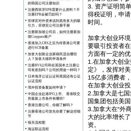
的韩国公司注册知识
3. 资产证明
注册西班牙EPR需要什么资料？不
得税证明，申请
注册EPR会被罚款吗？
菲律宾对外资来说到底有多大的吸
时间。
引力，菲律宾公司注册手册
注册新加坡公司后，如何注册新加
坡Corppass账户
加拿大创业环境
香港加入CRS之后为何香港公司要
要吸引投资者在
进行SCR备案
方面有一定的优
加拿大创新企业家移民适合哪些
人？加拿大移民申请条件
1.在加拿大创
注册BVI公司和在英国本土注册公
定》，发挥对美
司有差别吗？公司的用途一样吗？
15亿多消费者
日本海牙公证认证和美国还有公证
认证流程
在加拿大创业投
境外投资备案如何申请？
2.加拿大是七
中国企业赴港IPO上市、 香港联交
所最新上市条件有哪些?
国集团包括美国
香港注册公司，你都了解吗？
3.加拿大在“
注册香港公司首先你要了解这些细
大的比率增长了
节
报关流程图
资。
海运联运流程