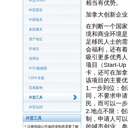
外贸SOHO
相当有优势。
外贸英语
加拿大创新企业
中国海关
在判断一个国家
各国通关
境和商业环境是
原产地证
足移民人士的需
会福利，还有着
开发区
吸引更多优秀人
信用证
项目（Start-
WTO最惠国
卡，还可在加拿
CEPA专题
该项目的主要优
1.一步到位：
贸易案例
同，不要求申请
外贸工具
民，而可以一步
外贸合同
2.地点不限：
制，申请人可以
外贸工具
的城市创业，参
注册韩国公司做跨境电商需要了解