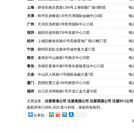
上海
：静安区南京西路1266号上海恒隆广场1期9层
电话
天津
：和平区赤峰道136号天津国际金融中心8层
电话
广州
：天河区冼村路5号凯华国际中心15层
电话
深圳
：福田区福华路350号皇庭中心23层
电话
杭州
：上城区解放东路45号高德置地广场A2幢27层
电话
宁波
：鄞州区彩虹北路48号波特曼大厦17层
电话
南京
：秦淮区中山南路1号南京中心59层
电话
青岛
：市南区香港中路9号青岛香格里拉中心15层
电话
大连
：中山区人民路15号国际金融大厦7层
电话
厦门
：思明区鹭江道100号财富中心19层
电话
福州
：台江区光明南路1号升龙汇金大厦10层
电话
主营业务：
注册香港公司
注册美国公司
注册英国公司
注册BVI公司
版权所有©2006-2020 星斗科技，保留所有权利。
分享到：
京