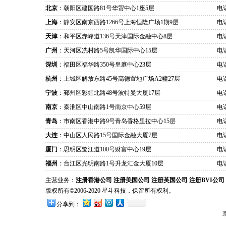
北京
：朝阳区建国路81号华贸中心1座5层
电话
上海
：静安区南京西路1266号上海恒隆广场1期9层
电话
天津
：和平区赤峰道136号天津国际金融中心8层
电话
广州
：天河区冼村路5号凯华国际中心15层
电话
深圳
：福田区福华路350号皇庭中心23层
电话
杭州
：上城区解放东路45号高德置地广场A2幢27层
电话
宁波
：鄞州区彩虹北路48号波特曼大厦17层
电话
南京
：秦淮区中山南路1号南京中心59层
电话
青岛
：市南区香港中路9号青岛香格里拉中心15层
电话
大连
：中山区人民路15号国际金融大厦7层
电话
厦门
：思明区鹭江道100号财富中心19层
电话
福州
：台江区光明南路1号升龙汇金大厦10层
电话
主营业务：
注册香港公司
注册美国公司
注册英国公司
注册BVI公司
版权所有©2006-2020 星斗科技，保留所有权利。
分享到：
京