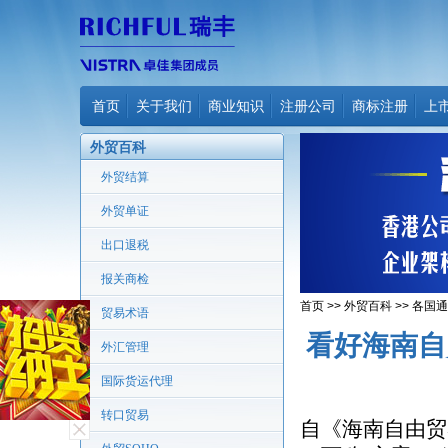
首页
关于我们
商业知识
注册公司
商标注册
上
外贸百科
外贸结算
外贸单证
出口退税
报关商检
首页
>>
外贸百科
>>
各国通
贸易术语
看好海南自
外汇管理
国际货运代理
转口贸易
自《海南自由贸易