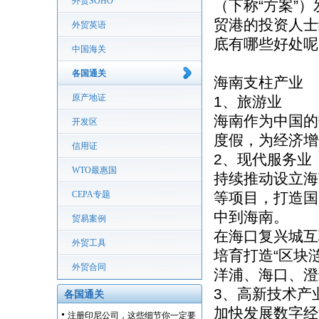
外贸SOHO
（下称“方案”
贸港的投资人士
外贸英语
底有哪些好处呢
中国海关
各国通关
海南支柱产业
原产地证
1、旅游业
海南作为中国的
开发区
度假，为经济增
信用证
2、现代服务业
WTO最惠国
持续推动设立海
CEPA专题
等项目，打造国
中到海南。
贸易案例
在海口复兴城互
外贸工具
培育打造“区块
外贸合同
洋浦、海口、澄
3、高新技术产
各国通关
加快发展数字经
注册印尼公司，这些细节你一定要