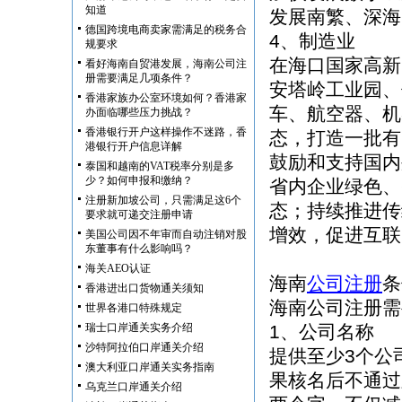
知道
发展南繁、深海
德国跨境电商卖家需满足的税务合
4、制造业
规要求
在海口国家高新
看好海南自贸港发展，海南公司注
册需要满足几项条件？
安塔岭工业园、
香港家族办公室环境如何？香港家
车、航空器、机
办面临哪些压力挑战？
香港银行开户这样操作不迷路，香
态，打造一批有
港银行开户信息详解
鼓励和支持国内
泰国和越南的VAT税率分别是多
少？如何申报和缴纳？
省内企业绿色、
注册新加坡公司，只需满足这6个
态；持续推进传
要求就可递交注册申请
增效，促进互联
美国公司因不年审而自动注销对股
东董事有什么影响吗？
海关AEO认证
海南
公司注册
条
香港进出口货物通关须知
海南公司注册需
世界各港口特殊规定
瑞士口岸通关实务介绍
1、公司名称
沙特阿拉伯口岸通关介绍
提供至少3个公
澳大利亚口岸通关实务指南
果核名后不通过
乌克兰口岸通关介绍