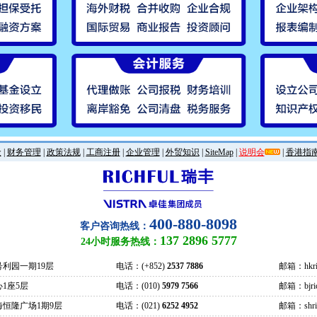
金
|
财务管理
|
政策法规
|
工商注册
|
企业管理
|
外贸知识
|
SiteMap
|
说明会
|
香港指
400-880-8098
客户咨询热线：
137 2896 5777
24小时服务热线：
号利园一期19层
电话：(+852)
2537 7886
邮箱：hkric
1座5层
电话：(010)
5979 7566
邮箱：bjrich
海恒隆广场1期9层
电话：(021)
6252 4952
邮箱：shrich