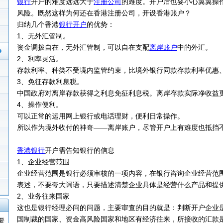
银行
开户的难度远远大于
注册公司
的难度。开户后也要小心翼翼操
风险。既然这样为何还在香港注册公司，开设香港账户？
归纳几个香港
银行开户
的优势：
1、无外汇管制。
资金调拨自在，无外汇管制，可以自在支配
离岸账户
中的外汇。
2、利率灵活。
存款利率、种类不受境内监管约束，比境外银行同款存款利率优惠
3、免征存款利息税。
中国政府对离岸存款获得之利息免征利息税。离岸存款实际净收益
4、操作便利。
可以正常的运用网上银行或电话理财，便利日常操作。
所以作为境外收付的神奇——离岸账户，尽管开户上有难度也抵挡
香港银行
开户需告知银行的信息
1、企业经营范围
企业经营范围是银行必须审核的一项内容，在银行咨询企业经营范
表述，不要夸大词语，只要描述清楚企业具体是经营什么产品和提
2、业务往来国家
这也是银行经理必问的问题，主要审查的目的就是：判断开户企业
国制裁的国家、资金高风险国家和地区有经济往来，所接收的汇款
要