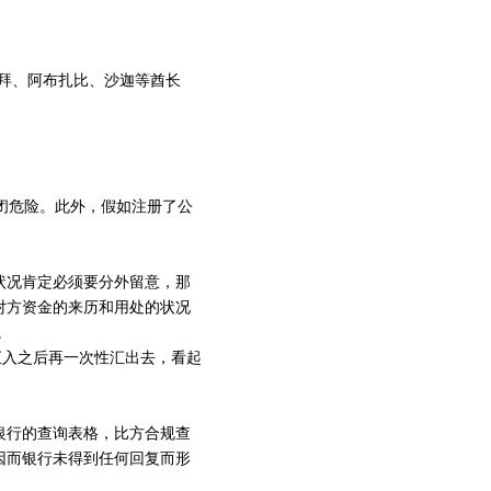
拜、阿布扎比、沙迦等酋长
闭危险。此外，假如注册了公
状况肯定必须要分外留意，那
对方资金的来历和用处的状况
。
汇入之后再一次性汇出去，看起
银行的查询表格，比方合规查
因而银行未得到任何回复而形