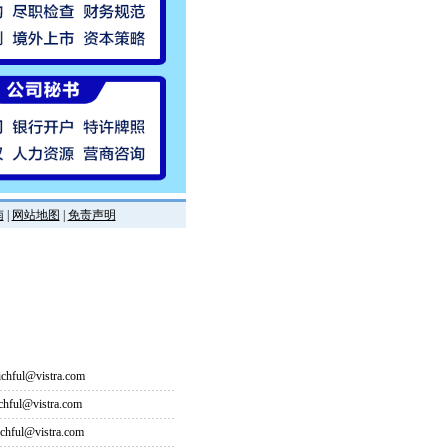
南
|
网站地图
|
免责声明
hful@vistra.com
ful@vistra.com
ful@vistra.com