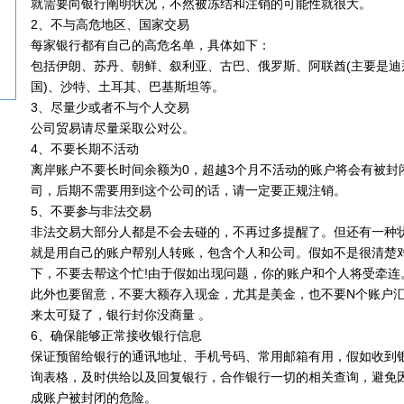
就需要向银行阐明状况，不然被冻结和注销的可能性就很大。
2、不与高危地区、国家交易
每家银行都有自己的高危名单，具体如下：
包括伊朗、苏丹、朝鲜、叙利亚、古巴、俄罗斯、阿联酋(主要是迪
国)、沙特、土耳其、巴基斯坦等。
3、尽量少或者不与个人交易
公司贸易请尽量采取公对公。
4、不要长期不活动
离岸账户不要长时间余额为0，超越3个月不活动的账户将会有被封
司，后期不需要用到这个公司的话，请一定要正规注销。
5、不要参与非法交易
非法交易大部分人都是不会去碰的，不再过多提醒了。但还有一种
就是用自己的账户帮别人转账，包含个人和公司。假如不是很清楚
下，不要去帮这个忙!由于假如出现问题，你的账户和个人将受牵连
此外也要留意，不要大额存入现金，尤其是美金，也不要N个账户
来太可疑了，银行封你没商量 。
6、确保能够正常接收银行信息
保证预留给银行的通讯地址、手机号码、常用邮箱有用，假如收到
询表格，及时供给以及回复银行，合作银行一切的相关查询，避免
成账户被封闭的危险。