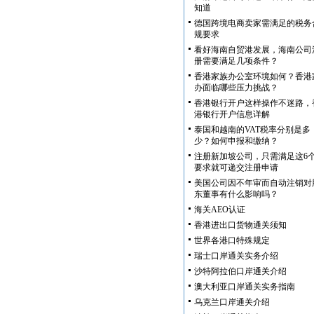
知道
德国跨境电商卖家需满足的税务
规要求
看好海南自贸港发展，海南公司
册需要满足几项条件？
香港家族办公室环境如何？香港
办面临哪些压力挑战？
香港银行开户这样操作不迷路，
港银行开户信息详解
泰国和越南的VAT税率分别是多
少？如何申报和缴纳？
注册新加坡公司，只需满足这6
要求就可递交注册申请
美国公司因不年审而自动注销对
东董事有什么影响吗？
海关AEO认证
香港进出口货物通关须知
世界各港口特殊规定
瑞士口岸通关实务介绍
沙特阿拉伯口岸通关介绍
澳大利亚口岸通关实务指南
乌克兰口岸通关介绍