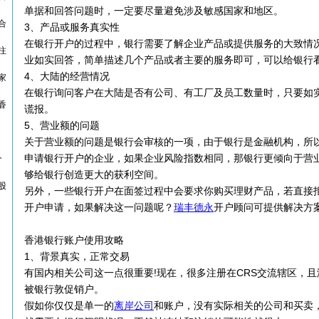
单据和回答问题时，一定要尽量避免涉及敏感国家和地区。
合
3、产品或服务真实性
在银行开户的过程中，银行需要了解企业产品或提供服务的大致情
注
业如实回答，简单描述几个产品或者主要的服务即可，可以给银行
4、大陆的经营情况
家
在银行询问客户在大陆是否有公司、有工厂及员工数量时，只要如
香
谎报。
5、营业额的问题
关于营业额的问题是银行会审核的一项，由于银行是金融机构，所
申请银行开户的企业，如果企业风险指数相同，那银行更倾向于营
个
够给银行创造更大的获利空间。
股
另外，一些银行开户在面签过程中会要求你购买理财产品，若直接
开户申请，如果解决这一问题呢？
瑞丰德永
开户顾问可提供解决方
香港银行账户使用攻略
1、背景真实，正常交易
有国内相关公司这一点很重要!现在，很多注册在CRS交流辖区，
被银行敦促销户。
假如你仅仅是单一的
离岸公司
和账户，没有实际相关的公司和买卖