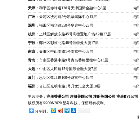
天津
：和平区赤峰道136号天津国际金融中心8层
电话
广州
：天河区冼村路5号凯华国际中心15层
电话
深圳
：福田区福华路350号皇庭中心23层
电话
杭州
：上城区解放东路45号高德置地广场A2幢27层
电话
宁波
：鄞州区彩虹北路48号波特曼大厦17层
电话
南京
：秦淮区中山南路1号南京中心59层
电话
青岛
：市南区香港中路9号青岛香格里拉中心15层
电话
大连
：中山区人民路15号国际金融大厦7层
电话
厦门
：思明区鹭江道100号财富中心19层
电话
福州
：台江区光明南路1号升龙汇金大厦10层
电话
主营业务：
注册香港公司
注册美国公司
注册英国公司
注册BVI公司
版权所有©2006-2020 星斗科技，保留所有权利。
分享到：
京