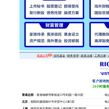
现成公司
|
信托基金
|
财务管理
|
政策法规
|
工商注册
|
客户咨询
24小时服
香港总部
：香港铜锣湾希慎道33号利园一期19层
电话
北京
：朝阳区建国路81号华贸中心1座5层
电话
上海
：静安区南京西路1266号上海恒隆广场1期9层
电话