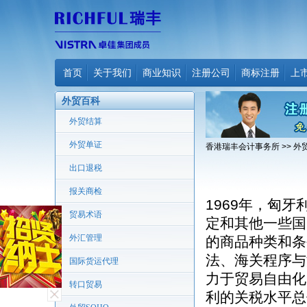
首页
关于我们
商业知识
注册公司
商标注册
上
外贸百科
外贸结算
外贸单证
香港瑞丰会计事务所
>>
外
出口退税
报关商检
1969年，匈牙
贸易术语
定和其他一些国
外汇管理
的商品种类和条
法、海关程序与
国际货运代理
力于贸易自由化
转口贸易
利的关税水平总