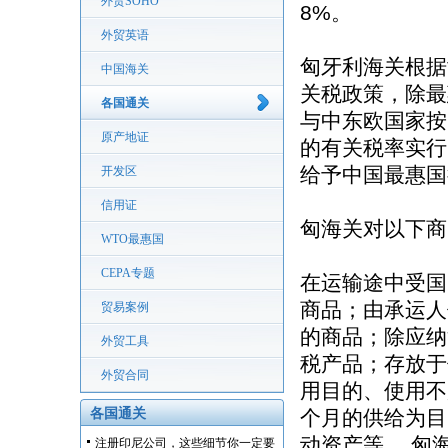
外贸SOHO
8%。
外贸英语
匈牙利海关根据
中国海关
关税政策，除最
各国通关
与中东欧国家按
原产地证
的有关税率实行
给予中国最惠国
开发区
信用证
匈海关对以下商
WTO最惠国
CEPA专题
在运输途中受国际
商品；由承运人
贸易案例
的商品；除应纳
外贸工具
税产品；存放于
外贸合同
用目的、使用不
各国通关
个月的供给为目
动资产等。 匈
注册印尼公司，这些细节你一定要