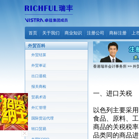
首页
关于我们
商业知识
注册公司
商标注册
上
外贸百科
外贸结算
外贸单证
香港瑞丰会计事务所
>>
外
出口退税
报关商检
一、进口关税
贸易术语
外汇管理
以色列主要采用
食品、原料、工
国际货运代理
商品的关税税率
转口贸易
品类同的商品进