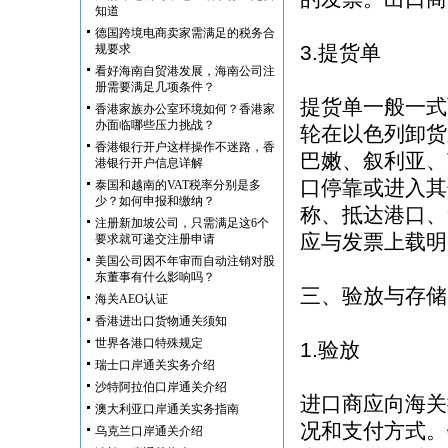
知道
德国跨境电商卖家需满足的税务合
3.提货单
规要求
看好海南自贸港发展，海南公司注
册需要满足几项条件？
提货单一般一式
香港家族办公室环境如何？香港家
办面临哪些压力挑战？
轮在以色列卸货
香港银行开户这样操作不迷路，香
巴嫩、叙利亚、
港银行开户信息详解
口停靠或进入其
泰国和越南的VAT税率分别是多
少？如何申报和缴纳？
称、抵达港口、
注册新加坡公司，只需满足这6个
应与发票上载明
要求就可递交注册申请
美国公司因不年审而自动注销对股
东董事有什么影响吗？
三、验放与存储
海关AEO认证
香港进出口货物通关须知
世界各港口特殊规定
1.验放
瑞士口岸通关实务介绍
沙特阿拉伯口岸通关介绍
进口商应向海关
澳大利亚口岸通关实务指南
况和支付方式。
乌克兰口岸通关介绍