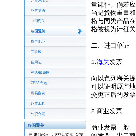
外贸SOHO
量课征。倘若应
外贸英语
当是货物重量和
格与同类产品在
中国海关
格被视为计征关
各国通关
原产地证
二、进口单证
开发区
1.
海关
发票
信用证
WTO最惠国
向以色列海关提
CEPA专题
可以证明原产地
贸易案例
交更正后的发票
外贸工具
2.商业发票
外贸合同
各国通关
商业发票一般一
的发票。出口商
注册印尼公司，这些细节你一定要