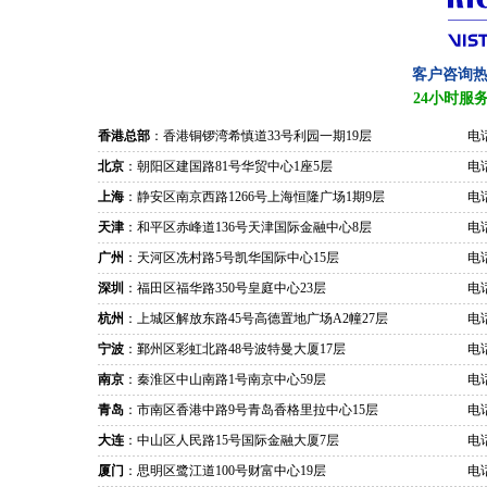
客户咨询
24小时服
香港总部
：香港铜锣湾希慎道33号利园一期19层
电话
北京
：朝阳区建国路81号华贸中心1座5层
电话
上海
：静安区南京西路1266号上海恒隆广场1期9层
电话
天津
：和平区赤峰道136号天津国际金融中心8层
电话
广州
：天河区冼村路5号凯华国际中心15层
电话
深圳
：福田区福华路350号皇庭中心23层
电话
杭州
：上城区解放东路45号高德置地广场A2幢27层
电话
宁波
：鄞州区彩虹北路48号波特曼大厦17层
电话
南京
：秦淮区中山南路1号南京中心59层
电话
青岛
：市南区香港中路9号青岛香格里拉中心15层
电话
大连
：中山区人民路15号国际金融大厦7层
电话
厦门
：思明区鹭江道100号财富中心19层
电话