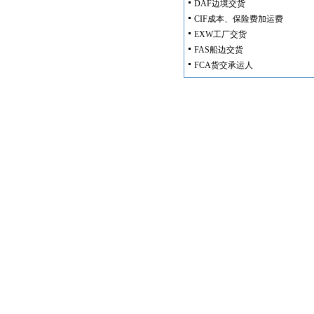
DAF边境交货
CIF成本、保险费加运费
EXW工厂交货
FAS船边交货
FCA货交承运人