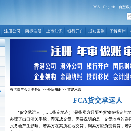
RSS
English
典型客
注册公司
商标注册
上市知识
银行开户
成功案例
了解离岸
香港瑞丰会计事务所
>>
外贸知识
>>
贸易术语
FCA货交承运人
“货交承运人（……指定地点）”是指卖方只要将货物在指定的地
办理了出口清关手续，即完成交货。需要说明的是，交货地点的选
义务会产生影响。若卖方在其所在地交货，则卖方应负责装货，若